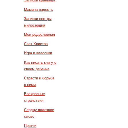
Записки краеведа
Мамина радость
Записки сестры
милосердия
Моя родословная
Свет Христов
Игра в классики
Как писать книгу о
своем ребенке
Страсти и борьба
с ними
Воскресные
странствия
Сердцу полезное
слово
Притчи