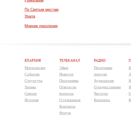
Рыжковым
По Святым местам
Урала
Мнение поколения
ЕПАРХИЯ
ТЕЛЕКАНАЛ
РАДИО
Г
Митрополит
Эфир
Программа
Н
События
Новости
передач
А
Структура
Программы
Аудиоархив
Н
Храмы
Ответы на
О радиостанции
Ф
Святые
вопросы
Частоты
О
История
О телеканале
Контакты
К
Контакты
Форум