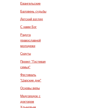
Евангельские
Баловень судьбы
Детский взгляд
С нами Бог
Радуга
православной
молодежи
Скауты
Проект "Гостевая
семья"
Фестиваль
"Царские дни"
Основы веры
Медгородок с
доктором
Хлыновым