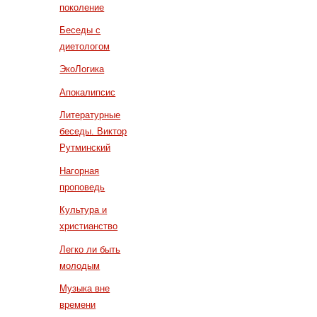
поколение
Беседы с
диетологом
ЭкоЛогика
Апокалипсис
Литературные
беседы. Виктор
Рутминский
Нагорная
проповедь
Культура и
христианство
Легко ли быть
молодым
Музыка вне
времени