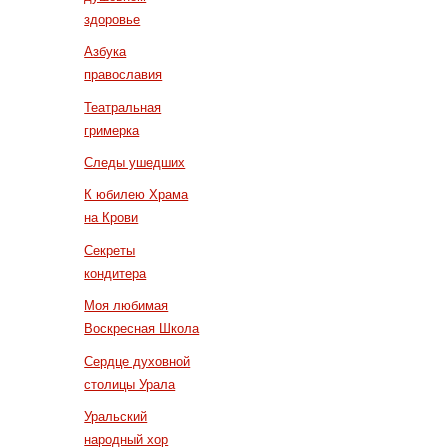
здоровье
Азбука
православия
Театральная
гримерка
Следы ушедших
К юбилею Храма
на Крови
Секреты
кондитера
Моя любимая
Воскресная Школа
Сердце духовной
столицы Урала
Уральский
народный хор