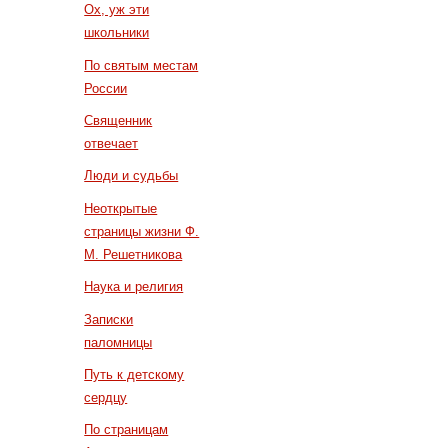
Ох, уж эти
школьники
По святым местам
России
Священник
отвечает
Люди и судьбы
Неоткрытые
страницы жизни Ф.
М. Решетникова
Наука и религия
Записки
паломницы
Путь к детскому
сердцу
По страницам