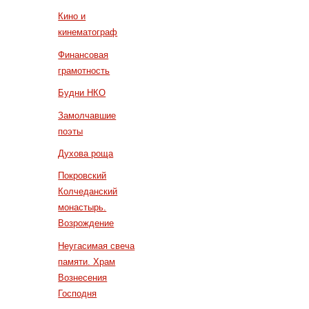
Кино и
кинематограф
Финансовая
грамотность
Будни НКО
Замолчавшие
поэты
Духова роща
Покровский
Колчеданский
монастырь.
Возрождение
Неугасимая свеча
памяти. Храм
Вознесения
Господня