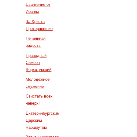
Евангелие от
Иоанна
За Христа
Претерпевшие
Нечаянная
радость
Праведный
Симеон
Верхотурский
Молодежное
служение
Свистать всех
наверх!
Екатеринбургским
Царским
маршрутом