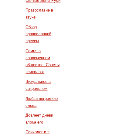
Святые жены Руси
Православие в
звуке
Обзор
православной
прессы
Семья в
современном
обществе. Советы
психолога
Визуальное в
сакральном
Любви негромкие
слова
Довлеет дневи
злоба его
Психолог и я