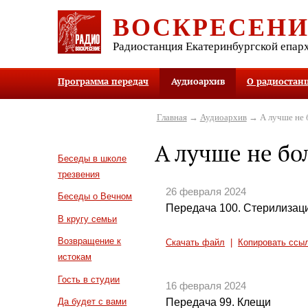
ВОСКРЕСЕН
Радиостанция Екатеринбургской епар
Программа передач
Аудиоархив
О радиостан
Главная
→
Аудиоархив
→ А лучше не 
А лучше не бо
Беседы в школе
трезвения
26 февраля 2024
Беседы о Вечном
Передача 100. Стерилизац
В кругу семьи
Возвращение к
Скачать файл
|
Копировать ссы
истокам
Гость в студии
16 февраля 2024
Передача 99. Клещи
Да будет с вами