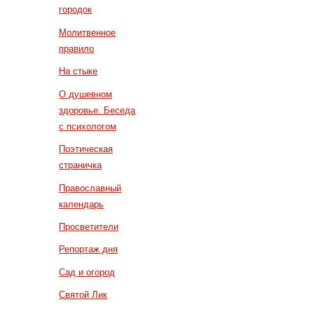
городок
Молитвенное
правило
На стыке
О душевном
здоровье. Беседа
с психологом
Поэтическая
страничка
Православный
календарь
Просветители
Репортаж дня
Сад и огород
Святой Лик