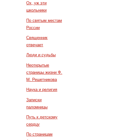
Ох, уж эти
школьники
По святым местам
России
Священник
отвечает
Люди и судьбы
Неоткрытые
страницы жизни Ф.
М. Решетникова
Наука и религия
Записки
паломницы
Путь к детскому
сердцу
По страницам