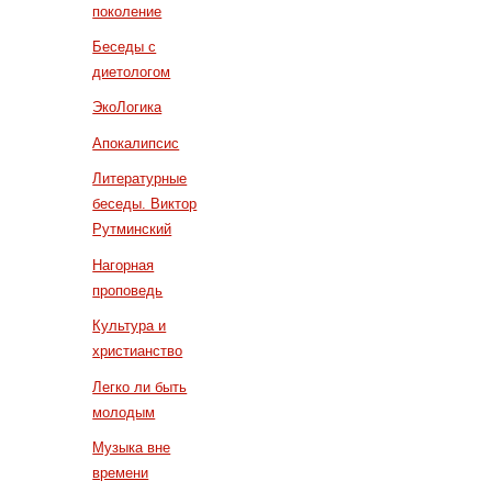
поколение
Беседы с
диетологом
ЭкоЛогика
Апокалипсис
Литературные
беседы. Виктор
Рутминский
Нагорная
проповедь
Культура и
христианство
Легко ли быть
молодым
Музыка вне
времени