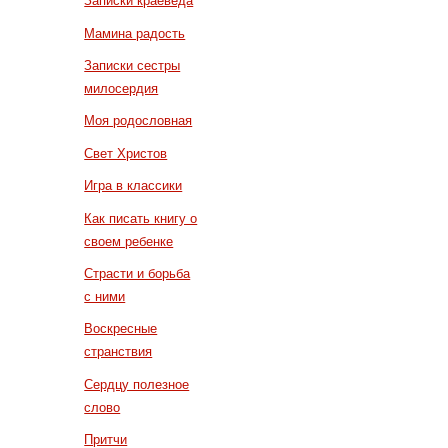
Записки краеведа
Мамина радость
Записки сестры
милосердия
Моя родословная
Свет Христов
Игра в классики
Как писать книгу о
своем ребенке
Страсти и борьба
с ними
Воскресные
странствия
Сердцу полезное
слово
Притчи