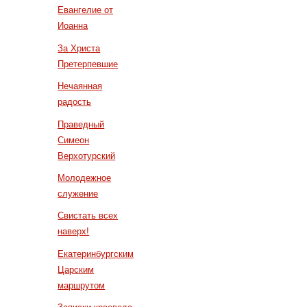
Евангелие от
Иоанна
За Христа
Претерпевшие
Нечаянная
радость
Праведный
Симеон
Верхотурский
Молодежное
служение
Свистать всех
наверх!
Екатеринбургским
Царским
маршрутом