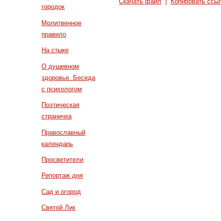
Скачать файл
|
Копировать ссы
городок
Молитвенное
правило
На стыке
О душевном
здоровье. Беседа
с психологом
Поэтическая
страничка
Православный
календарь
Просветители
Репортаж дня
Сад и огород
Святой Лик