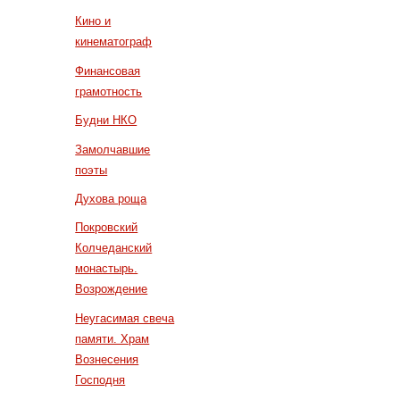
Кино и
кинематограф
Финансовая
грамотность
Будни НКО
Замолчавшие
поэты
Духова роща
Покровский
Колчеданский
монастырь.
Возрождение
Неугасимая свеча
памяти. Храм
Вознесения
Господня