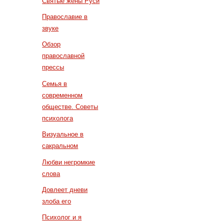
Святые жены Руси
Православие в
звуке
Обзор
православной
прессы
Семья в
современном
обществе. Советы
психолога
Визуальное в
сакральном
Любви негромкие
слова
Довлеет дневи
злоба его
Психолог и я