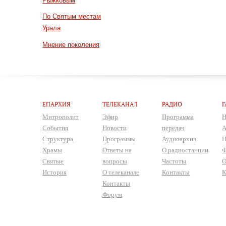
Рыжковым
По Святым местам
Урала
Мнение поколения
ЕПАРХИЯ
ТЕЛЕКАНАЛ
РАДИО
Г
Митрополит
Эфир
Программа
Н
События
Новости
передач
А
Структура
Программы
Аудиоархив
Н
Храмы
Ответы на
О радиостанции
Ф
Святые
вопросы
Частоты
О
История
О телеканале
Контакты
К
Контакты
Форум