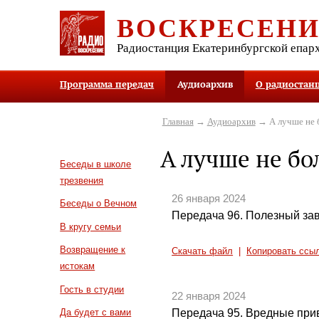
ВОСКРЕСЕН
Радиостанция Екатеринбургской епар
Программа передач
Аудиоархив
О радиостан
Главная
→
Аудиоархив
→ А лучше не 
А лучше не бо
Беседы в школе
трезвения
26 января 2024
Беседы о Вечном
Передача 96. Полезный зав
В кругу семьи
Возвращение к
Скачать файл
|
Копировать ссы
истокам
Гость в студии
22 января 2024
Передача 95. Вредные при
Да будет с вами