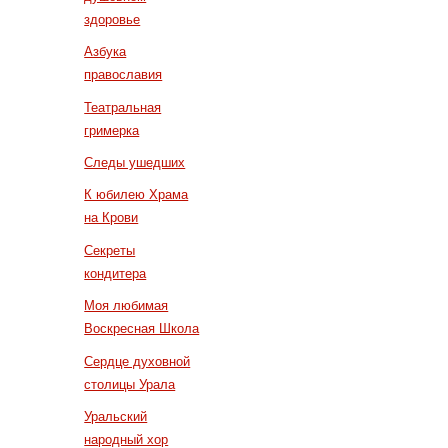
здоровье
Азбука
православия
Театральная
гримерка
Следы ушедших
К юбилею Храма
на Крови
Секреты
кондитера
Моя любимая
Воскресная Школа
Сердце духовной
столицы Урала
Уральский
народный хор