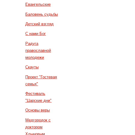
Евангельские
Баловень судьбы
Детский взгляд
С нами Бог
Радуга
православной
молодежи
Скауты
Проект "Гостевая
семья"
Фестиваль
"Царские дни"
Основы веры
Медгородок с
доктором
Хлыновым