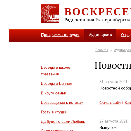
ВОСКРЕСЕ
Радиостанция Екатеринбургск
Программа передач
Аудиоархив
О ра
Главная
→
Аудиоарх
Новостн
Беседы в школе
трезвения
31 августа 2021
Беседы о Вечном
Новостной собор
В кругу семьи
Возвращение к истокам
Скачать файл
|
Коп
Гость в студии
27 августа 2021
Да будет с вами Любовь
Выпуск 6
Дела милосердия