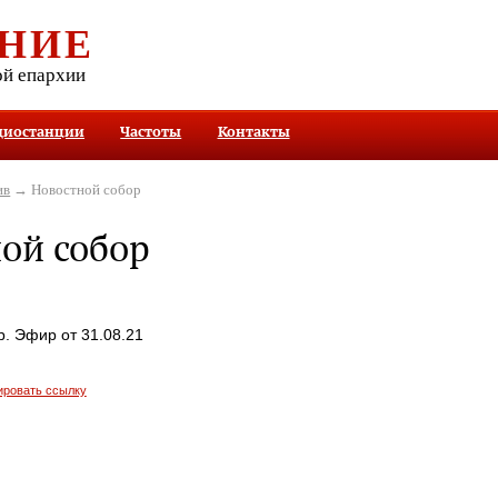
НИЕ
ой епархии
диостанции
Частоты
Контакты
ив
→ Новостной собор
ой собор
. Эфир от 31.08.21
ировать ссылку