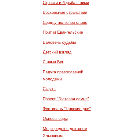
Страсти и борьба с ними
Воскресные странствия
Сердцу полезное слово
Притчи Евангельские
Баловень судьбы
Детский взгляд
С нами Бог
Радуга православной
молодежи
Скауты
Проект "Гостевая семья"
Фестиваль "Царские дни"
Основы веры
Медгородок с доктором
Хлыновым