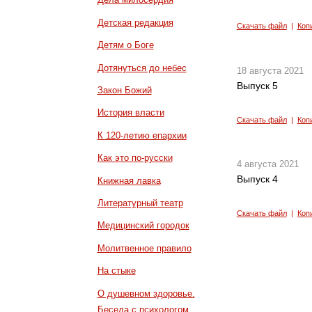
Детская редакция
Скачать файл
|
Коп
Детям о Боге
Дотянуться до небес
18 августа 2021
Выпуск 5
Закон Божий
История власти
Скачать файл
|
Коп
К 120-летию епархии
Как это по-русски
4 августа 2021
Выпуск 4
Книжная лавка
Литературный театр
Скачать файл
|
Коп
Медицинский городок
Молитвенное правило
На стыке
О душевном здоровье.
Беседа с психологом