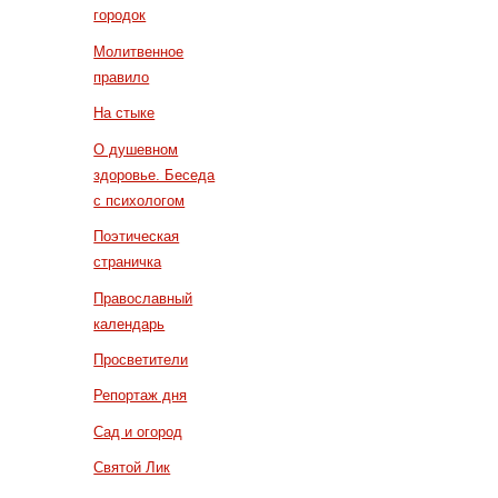
городок
Молитвенное
правило
На стыке
О душевном
здоровье. Беседа
с психологом
Поэтическая
страничка
Православный
календарь
Просветители
Репортаж дня
Сад и огород
Святой Лик