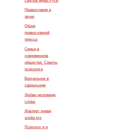
Святые жены Руси
Православие в
звуке
Обзор
православной
прессы
Семья в
современном
обществе. Советы
психолога
Визуальное в
сакральном
Любви негромкие
слова
Довлеет дневи
злоба его
Психолог и я