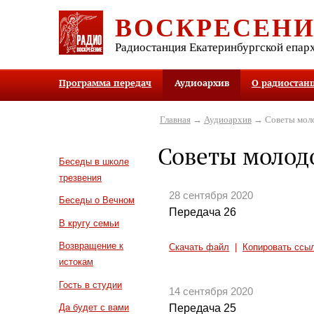
ВОСКРЕСЕН
Радиостанция Екатеринбургской епар
Программа передач
Аудиоархив
О радиостан
Главная
→
Аудиоархив
→ Советы мол
Советы молод
Беседы в школе
трезвения
28 сентября 2020
Беседы о Вечном
Передача 26
В кругу семьи
Возвращение к
Скачать файл
|
Копировать ссы
истокам
Гость в студии
14 сентября 2020
Передача 25
Да будет с вами