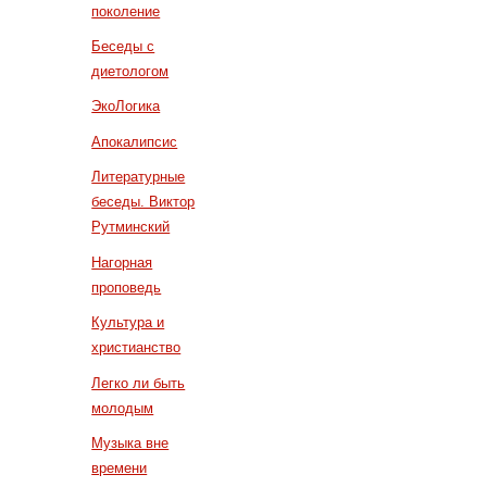
поколение
Беседы с
диетологом
ЭкоЛогика
Апокалипсис
Литературные
беседы. Виктор
Рутминский
Нагорная
проповедь
Культура и
христианство
Легко ли быть
молодым
Музыка вне
времени