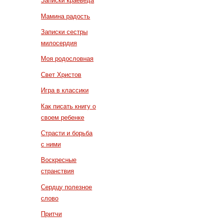
Записки краеведа
Мамина радость
Записки сестры
милосердия
Моя родословная
Свет Христов
Игра в классики
Как писать книгу о
своем ребенке
Страсти и борьба
с ними
Воскресные
странствия
Сердцу полезное
слово
Притчи