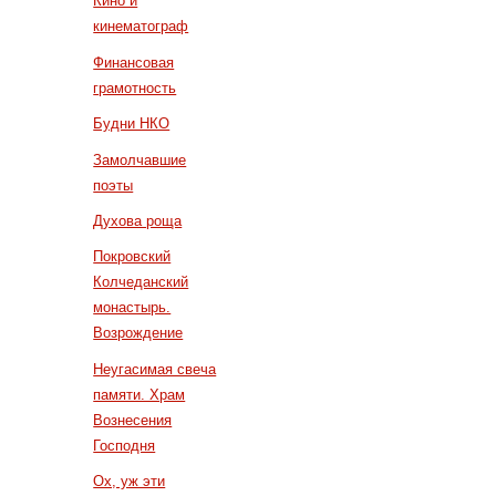
Кино и
кинематограф
Финансовая
грамотность
Будни НКО
Замолчавшие
поэты
Духова роща
Покровский
Колчеданский
монастырь.
Возрождение
Неугасимая свеча
памяти. Храм
Вознесения
Господня
Ох, уж эти