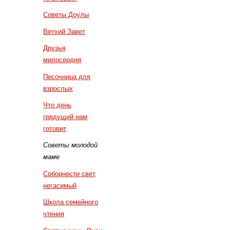
Советы Доулы
Ветхий Завет
Друзья
милосердия
Песочница для
взрослых
Что день
грядущий нам
готовит
Советы молодой
маме
Соборности свет
негасимый
Школа семейного
чтения