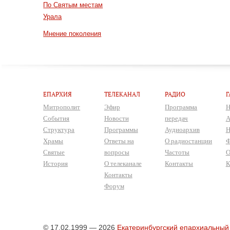
По Святым местам
Урала
Мнение поколения
ЕПАРХИЯ
ТЕЛЕКАНАЛ
РАДИО
Г
Митрополит
Эфир
Программа
Н
События
Новости
передач
А
Структура
Программы
Аудиоархив
Н
Храмы
Ответы на
О радиостанции
Ф
Святые
вопросы
Частоты
О
История
О телеканале
Контакты
К
Контакты
Форум
© 17.02.1999 — 2026
Екатеринбургский епархиальный