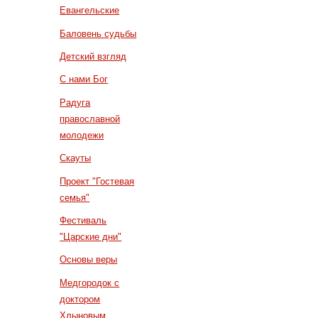
Евангельские
Баловень судьбы
Детский взгляд
С нами Бог
Радуга
православной
молодежи
Скауты
Проект "Гостевая
семья"
Фестиваль
"Царские дни"
Основы веры
Медгородок с
доктором
Хлыновым