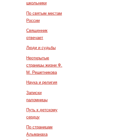
школьники
По святым местам
России
Священник
отвечает
Люди и судьбы
Неоткрытые
страницы жизни Ф.
М. Решетникова
Наука и религия
Записки
паломницы
Путь к детскому
сердцу
По страницам
Альманаха