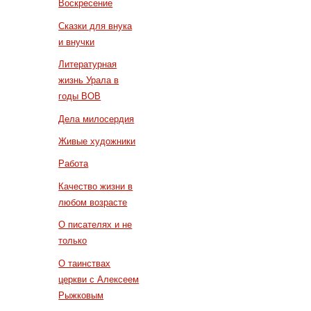
Воскресение
Сказки для внука
и внучки
Литературная
жизнь Урала в
годы ВОВ
Дела милосердия
Живые художники
Работа
Качество жизни в
любом возрасте
О писателях и не
только
О таинствах
церкви с Алексеем
Рыжковым