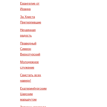
Евангелие от
Иоанна
За Христа
Претерпевшие
Нечаянная
радость
Праведный
Симеон
Верхотурский
Молодежное
служение
Свистать всех
наверх!
Екатеринбургским
Царским
маршрутом