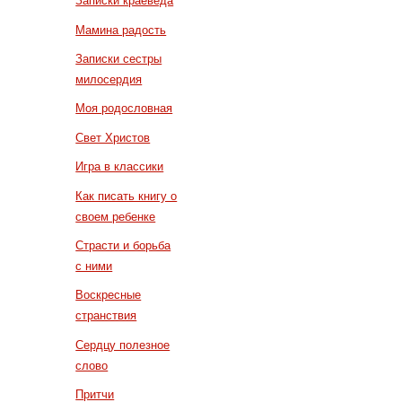
Записки краеведа
Мамина радость
Записки сестры
милосердия
Моя родословная
Свет Христов
Игра в классики
Как писать книгу о
своем ребенке
Страсти и борьба
с ними
Воскресные
странствия
Сердцу полезное
слово
Притчи