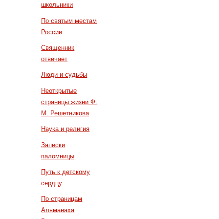
школьники
По святым местам
России
Священник
отвечает
Люди и судьбы
Неоткрытые
страницы жизни Ф.
М. Решетникова
Наука и религия
Записки
паломницы
Путь к детскому
сердцу
По страницам
Альманаха