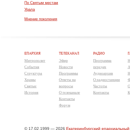
По Святым местам
Урала
Мнение поколения
ЕПАРХИЯ
ТЕЛЕКАНАЛ
РАДИО
Г
Митрополит
Эфир
Программа
Н
События
Новости
передач
А
Структура
Программы
Аудиоархив
Н
Храмы
Ответы на
О радиостанции
Ф
Святые
вопросы
Частоты
О
История
О телеканале
Контакты
К
Контакты
Форум
© 17.02.1999 — 2026
Екатеринбургский епархиальный