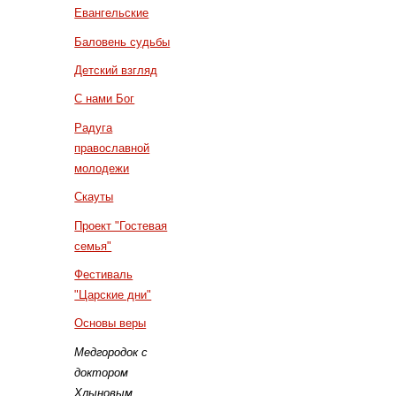
Евангельские
Баловень судьбы
Детский взгляд
С нами Бог
Радуга
православной
молодежи
Скауты
Проект "Гостевая
семья"
Фестиваль
"Царские дни"
Основы веры
Медгородок с
доктором
Хлыновым