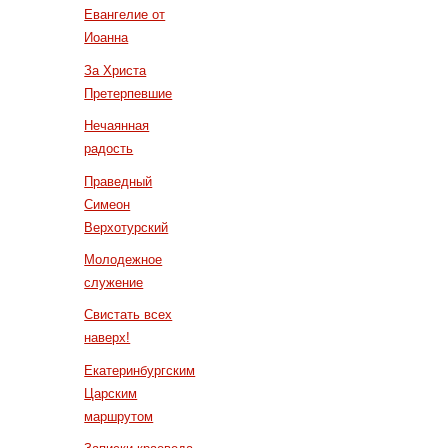
Евангелие от
Иоанна
За Христа
Претерпевшие
Нечаянная
радость
Праведный
Симеон
Верхотурский
Молодежное
служение
Свистать всех
наверх!
Екатеринбургским
Царским
маршрутом