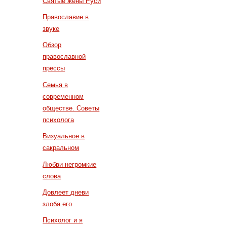
Святые жены Руси
Православие в
звуке
Обзор
православной
прессы
Семья в
современном
обществе. Советы
психолога
Визуальное в
сакральном
Любви негромкие
слова
Довлеет дневи
злоба его
Психолог и я