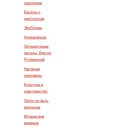
поколение
Беседы с
диетологом
ЭкоЛогика
Апокалипсис
Литературные
беседы. Виктор
Рутминский
Нагорная
проповедь
Культура и
христианство
Легко ли быть
молодым
Музыка вне
времени