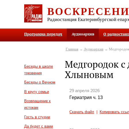
ВОСКРЕСЕН
Радиостанция Екатеринбургской епар
Программа передач
Аудиоархив
О радиостан
Главная
→
Аудиоархив
→ Медгородок
Медгородок с
Беседы в школе
Хлыновым
трезвения
Беседы о Вечном
29 апреля 2026
В кругу семьи
Гериатрия ч. 13
Возвращение к
истокам
Скачать файл
|
Копировать ссы
Гость в студии
Да будет с вами