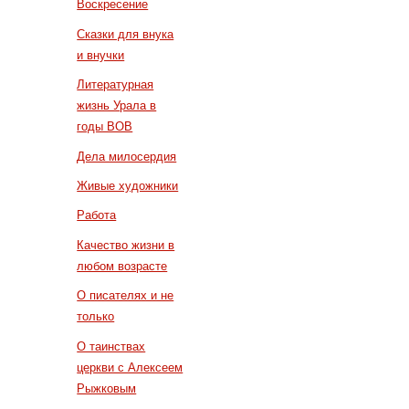
Воскресение
Сказки для внука
и внучки
Литературная
жизнь Урала в
годы ВОВ
Дела милосердия
Живые художники
Работа
Качество жизни в
любом возрасте
О писателях и не
только
О таинствах
церкви с Алексеем
Рыжковым