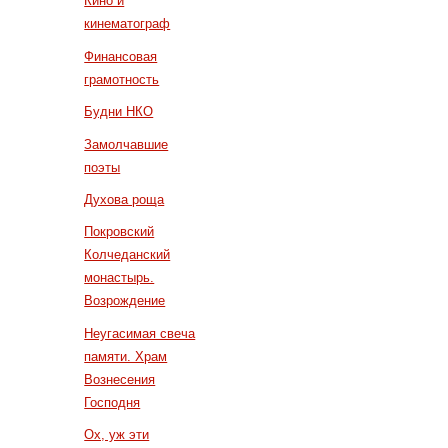
Кино и
кинематограф
Финансовая
грамотность
Будни НКО
Замолчавшие
поэты
Духова роща
Покровский
Колчеданский
монастырь.
Возрождение
Неугасимая свеча
памяти. Храм
Вознесения
Господня
Ох, уж эти