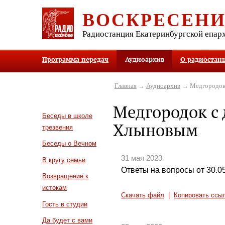
ВОСКРЕСЕН
Радиостанция Екатеринбургской епар
Программа передач
Аудиоархив
О радиостан
Главная
→
Аудиоархив
→ Медгородок
Медгородок с
Беседы в школе
Хлыновым
трезвения
Беседы о Вечном
31 мая 2023
В кругу семьи
Ответы на вопросы от 30.0
Возвращение к
истокам
Скачать файл
|
Копировать ссы
Гость в студии
Да будет с вами