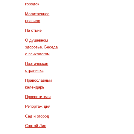
городок
Молитвенное
правило
На стыке
О душевном
здоровье. Беседа
с психологом
Поэтическая
страничка
Православный
календарь
Просветители
Репортаж дня
Сад и огород
Святой Лик