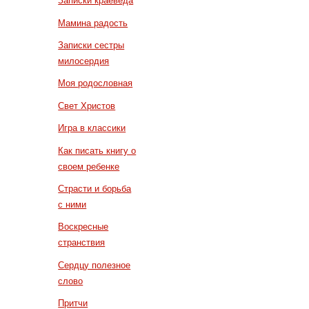
Записки краеведа
Мамина радость
Записки сестры
милосердия
Моя родословная
Свет Христов
Игра в классики
Как писать книгу о
своем ребенке
Страсти и борьба
с ними
Воскресные
странствия
Сердцу полезное
слово
Притчи