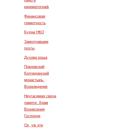
Кино и
кинематограф
Финансовая
грамотность
Будни НКО
Замолчавшие
поэты
Духова роща
Покровский
Колчеданский
монастырь.
Возрождение
Неугасимая свеча
памяти. Храм
Вознесения
Господня
Ох, уж эти