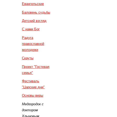
Евангельские
Баловень судьбы
Детский взгляд
С нами Бог
Радуга
православной
молодежи
Скауты
Проект "Гостевая
семья"
Фестиваль
"Царские дни"
Основы веры
Медгородок с
доктором
Хлыновым