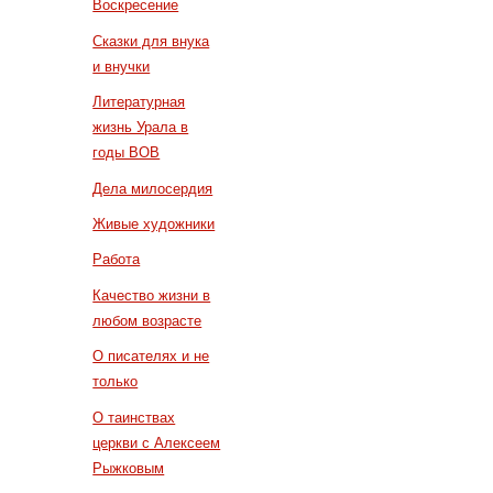
Воскресение
Сказки для внука
и внучки
Литературная
жизнь Урала в
годы ВОВ
Дела милосердия
Живые художники
Работа
Качество жизни в
любом возрасте
О писателях и не
только
О таинствах
церкви с Алексеем
Рыжковым