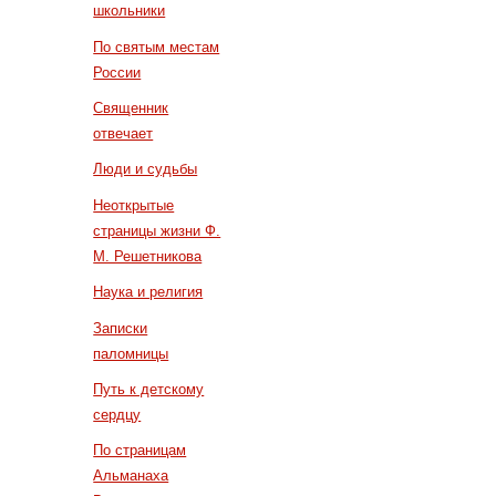
школьники
По святым местам
России
Священник
отвечает
Люди и судьбы
Неоткрытые
страницы жизни Ф.
М. Решетникова
Наука и религия
Записки
паломницы
Путь к детскому
сердцу
По страницам
Альманаха