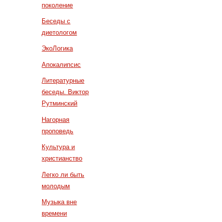
поколение
Беседы с
диетологом
ЭкоЛогика
Апокалипсис
Литературные
беседы. Виктор
Рутминский
Нагорная
проповедь
Культура и
христианство
Легко ли быть
молодым
Музыка вне
времени