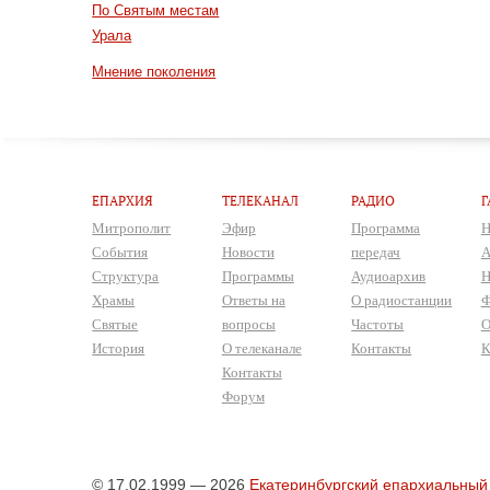
По Святым местам
Урала
Мнение поколения
ЕПАРХИЯ
ТЕЛЕКАНАЛ
РАДИО
Г
Митрополит
Эфир
Программа
Н
События
Новости
передач
А
Структура
Программы
Аудиоархив
Н
Храмы
Ответы на
О радиостанции
Ф
Святые
вопросы
Частоты
О
История
О телеканале
Контакты
К
Контакты
Форум
© 17.02.1999 — 2026
Екатеринбургский епархиальный