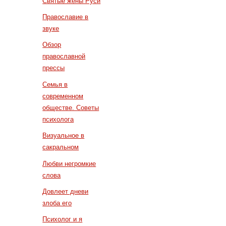
Святые жены Руси
Православие в
звуке
Обзор
православной
прессы
Семья в
современном
обществе. Советы
психолога
Визуальное в
сакральном
Любви негромкие
слова
Довлеет дневи
злоба его
Психолог и я