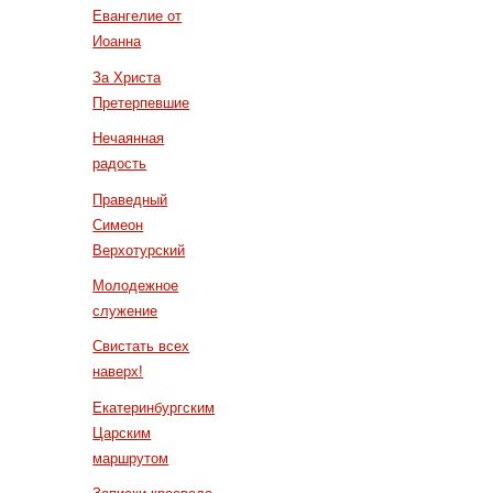
Евангелие от
Иоанна
За Христа
Претерпевшие
Нечаянная
радость
Праведный
Симеон
Верхотурский
Молодежное
служение
Свистать всех
наверх!
Екатеринбургским
Царским
маршрутом