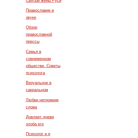
Святые жены Руси
Православие в
звуке
Обзор
православной
прессы
Семья в
современном
обществе. Советы
психолога
Визуальное в
сакральном
Любви негромкие
слова
Довлеет дневи
злоба его
Психолог и я