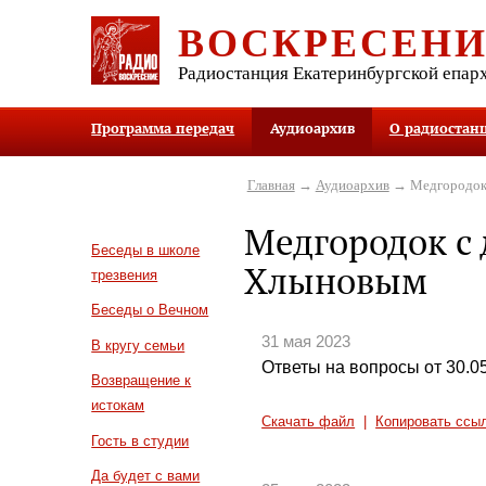
ВОСКРЕСЕН
Радиостанция Екатеринбургской епар
Программа передач
Аудиоархив
О радиостан
Главная
→
Аудиоархив
→ Медгородок
Медгородок с
Беседы в школе
Хлыновым
трезвения
Беседы о Вечном
31 мая 2023
В кругу семьи
Ответы на вопросы от 30.0
Возвращение к
истокам
Скачать файл
|
Копировать ссы
Гость в студии
Да будет с вами