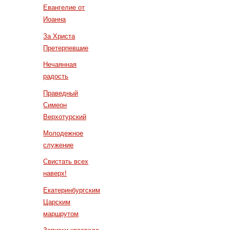
Евангелие от
Иоанна
За Христа
Претерпевшие
Нечаянная
радость
Праведный
Симеон
Верхотурский
Молодежное
служение
Свистать всех
наверх!
Екатеринбургским
Царским
маршрутом