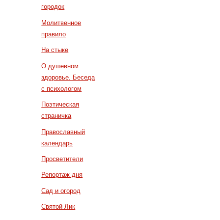
городок
Молитвенное
правило
На стыке
О душевном
здоровье. Беседа
с психологом
Поэтическая
страничка
Православный
календарь
Просветители
Репортаж дня
Сад и огород
Святой Лик