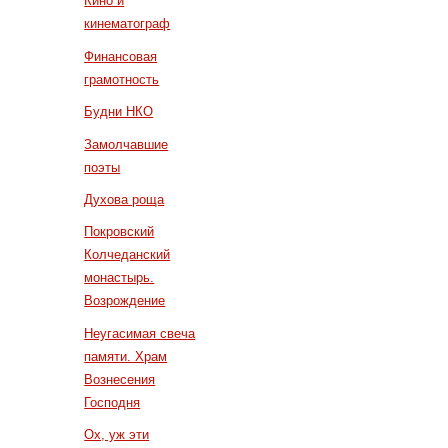
Кино и
кинематограф
Финансовая
грамотность
Будни НКО
Замолчавшие
поэты
Духова роща
Покровский
Колчеданский
монастырь.
Возрождение
Неугасимая свеча
памяти. Храм
Вознесения
Господня
Ох, уж эти