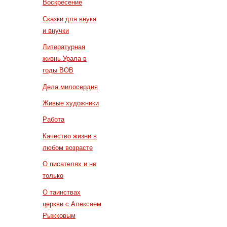
Воскресение
Сказки для внука
и внучки
Литературная
жизнь Урала в
годы ВОВ
Дела милосердия
Живые художники
Работа
Качество жизни в
любом возрасте
О писателях и не
только
О таинствах
церкви с Алексеем
Рыжковым