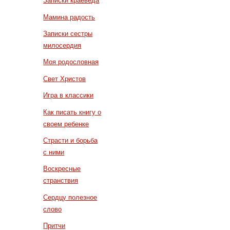
Записки краеведа
Мамина радость
Записки сестры
милосердия
Моя родословная
Свет Христов
Игра в классики
Как писать книгу о
своем ребенке
Страсти и борьба
с ними
Воскресные
странствия
Сердцу полезное
слово
Притчи