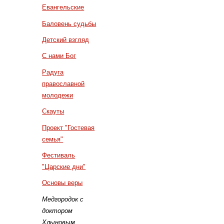
Евангельские
Баловень судьбы
Детский взгляд
С нами Бог
Радуга
православной
молодежи
Скауты
Проект "Гостевая
семья"
Фестиваль
"Царские дни"
Основы веры
Медгородок с
доктором
Хлыновым