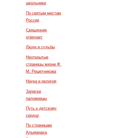
школьники
По святым местам
России
Священник
отвечает
Люди и судьбы
Неоткрытые
страницы жизни Ф.
М. Решетникова
Наука и религия
Записки
паломницы
Путь к детскому
сердцу
По страницам
Альманаха