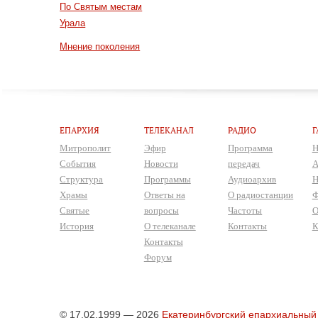
По Святым местам
Урала
Мнение поколения
ЕПАРХИЯ
ТЕЛЕКАНАЛ
РАДИО
Г
Митрополит
Эфир
Программа
Н
События
Новости
передач
А
Структура
Программы
Аудиоархив
Н
Храмы
Ответы на
О радиостанции
Ф
Святые
вопросы
Частоты
О
История
О телеканале
Контакты
К
Контакты
Форум
© 17.02.1999 — 2026
Екатеринбургский епархиальный