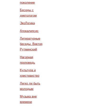
поколение
Беседы с
диетологом
ЭкоЛогика
Апокалипсис
Литературные
беседы. Виктор
Рутминский
Нагорная
проповедь
Культура и
христианство
Легко ли быть
молодым
Музыка вне
времени