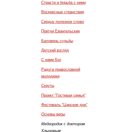
Страсти и борьба с ними
Воскресные странствия
Сердцу полезное слово
Притчи Евангельские
Баловень судьбы
Детский взгляд
С нами Бог
Радуга православной
молодежи
Скауты
Проект "Гостевая семья"
Фестиваль "Царские дни"
Основы веры
Медгородок с доктором
Хлыновым