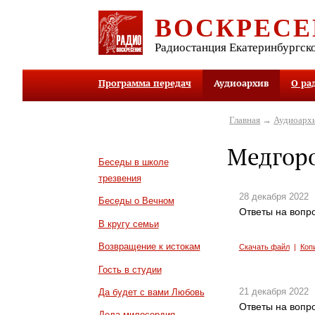
ВОСКРЕСЕ
Радиостанция Екатеринбургск
Программа передач
Аудиоархив
О ра
Главная
→
Аудиоарх
Медгор
Беседы в школе
трезвения
28 декабря 2022
Беседы о Вечном
Ответы на вопро
В кругу семьи
Возвращение к истокам
Скачать файл
|
Коп
Гость в студии
21 декабря 2022
Да будет с вами Любовь
Ответы на вопро
Дела милосердия