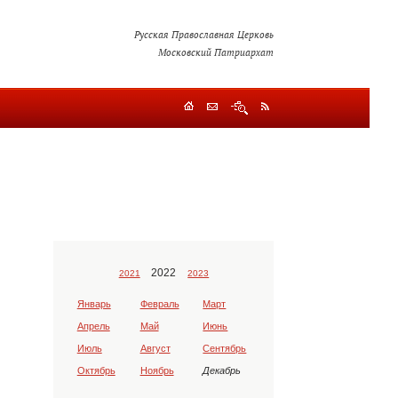
Русская Православная Церковь
Московский Патриархат
2022
2021
2023
Январь
Февраль
Март
Апрель
Май
Июнь
Июль
Август
Сентябрь
Октябрь
Ноябрь
Декабрь