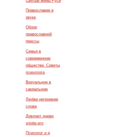
Святые жены Руси
Православие в
звуке
Обзор
православной
прессы
Семья в
современном
обществе. Советы
психолога
Визуальное в
сакральном
Любви негромкие
слова
Довлеет дневи
злоба его
Психолог и я