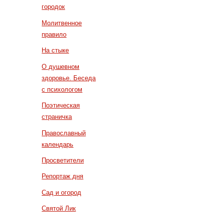
городок
Молитвенное
правило
На стыке
О душевном
здоровье. Беседа
с психологом
Поэтическая
страничка
Православный
календарь
Просветители
Репортаж дня
Сад и огород
Святой Лик