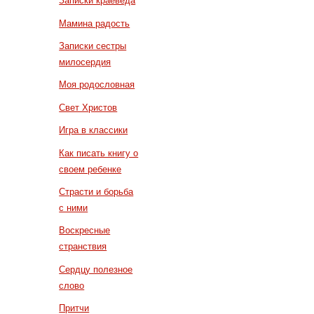
Записки краеведа
Мамина радость
Записки сестры
милосердия
Моя родословная
Свет Христов
Игра в классики
Как писать книгу о
своем ребенке
Страсти и борьба
с ними
Воскресные
странствия
Сердцу полезное
слово
Притчи