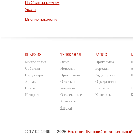
По Святым местам
Урала
Мнение поколения
ЕПАРХИЯ
ТЕЛЕКАНАЛ
РАДИО
Г
Митрополит
Эфир
Программа
Н
События
Новости
передач
А
Структура
Программы
Аудиоархив
Н
Храмы
Ответы на
О радиостанции
Ф
Святые
вопросы
Частоты
О
История
О телеканале
Контакты
К
Контакты
Форум
© 17.02.1999 — 2026
Екатеринбургский епархиальный