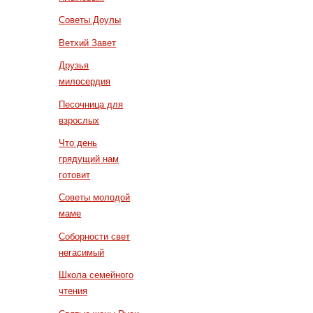
Советы Доулы
Ветхий Завет
Друзья
милосердия
Песочница для
взрослых
Что день
грядущий нам
готовит
Советы молодой
маме
Соборности свет
негасимый
Школа семейного
чтения