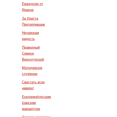
Евангелие от
Иоанна
За Христа
Претерпевшие
Нечаянная
радость
Праведный
Симеон
Верхотурский
Молодежное
служение
Свистать всех
наверх!
Екатеринбургским
Царским
маршрутом