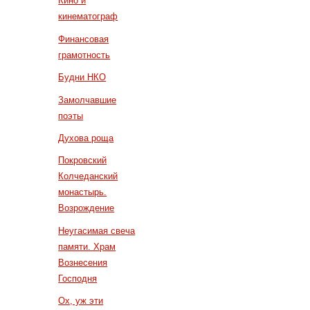
Кино и
кинематограф
Финансовая
грамотность
Будни НКО
Замолчавшие
поэты
Духова роща
Покровский
Колчеданский
монастырь.
Возрождение
Неугасимая свеча
памяти. Храм
Вознесения
Господня
Ох, уж эти