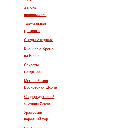
Азбука
православия
Театральная
гримерка
Следы ушедших
К юбилею Храма
на Крови
Секреты
кондитера
Моя любимая
Воскресная Школа
Сердце духовной
столицы Урала
Уральский
народный хор