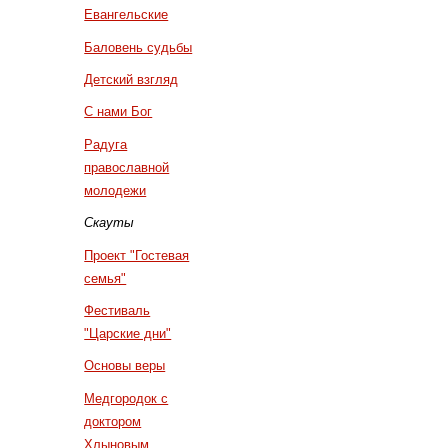
Евангельские
Баловень судьбы
Детский взгляд
С нами Бог
Радуга
православной
молодежи
Скауты
Проект "Гостевая
семья"
Фестиваль
"Царские дни"
Основы веры
Медгородок с
доктором
Хлыновым