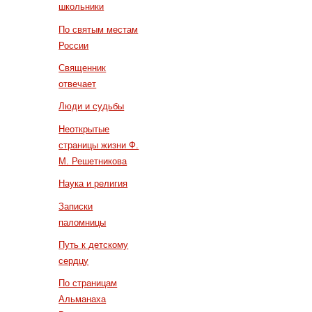
школьники
По святым местам
России
Священник
отвечает
Люди и судьбы
Неоткрытые
страницы жизни Ф.
М. Решетникова
Наука и религия
Записки
паломницы
Путь к детскому
сердцу
По страницам
Альманаха