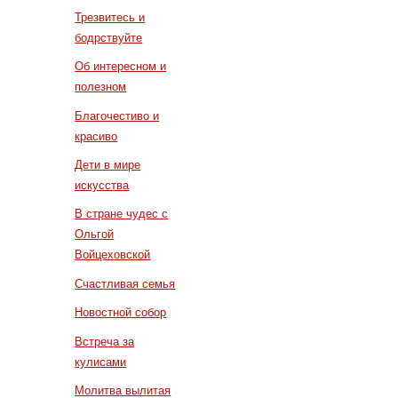
Трезвитесь и
бодрствуйте
Об интересном и
полезном
Благочестиво и
красиво
Дети в мире
искусства
В стране чудес с
Ольгой
Войцеховской
Счастливая семья
Новостной собор
Встреча за
кулисами
Молитва вылитая