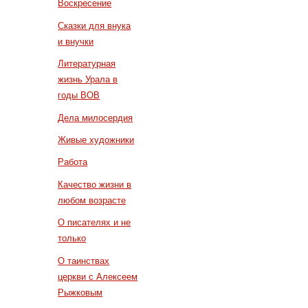
Воскресение
Сказки для внука
и внучки
Литературная
жизнь Урала в
годы ВОВ
Дела милосердия
Живые художники
Работа
Качество жизни в
любом возрасте
О писателях и не
только
О таинствах
церкви с Алексеем
Рыжковым