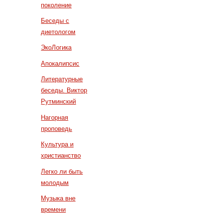
поколение
Беседы с
диетологом
ЭкоЛогика
Апокалипсис
Литературные
беседы. Виктор
Рутминский
Нагорная
проповедь
Культура и
христианство
Легко ли быть
молодым
Музыка вне
времени