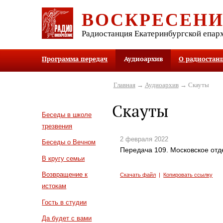
ВОСКРЕСЕН
Радиостанция Екатеринбургской епар
Программа передач
Аудиоархив
О радиостан
Главная
→
Аудиоархив
→ Скауты
Скауты
Беседы в школе
трезвения
2 февраля 2022
Беседы о Вечном
Передача 109. Московское от
В кругу семьи
Возвращение к
Скачать файл
|
Копировать ссылку
истокам
Гость в студии
Да будет с вами