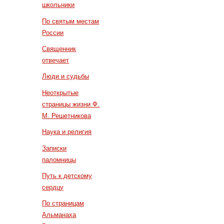
школьники
По святым местам
России
Священник
отвечает
Люди и судьбы
Неоткрытые
страницы жизни Ф.
М. Решетникова
Наука и религия
Записки
паломницы
Путь к детскому
сердцу
По страницам
Альманаха