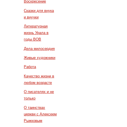
Воскресение
Сказки для внука
и внучки
Литературная
жизнь Урала в
годы ВОВ
Дела милосердия
Живые художники
Работа
Качество жизни в
любом возрасте
О писателях и не
только
О таинствах
церкви с Алексеем
Рыжковым