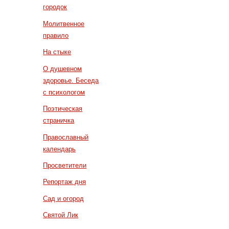
городок
Молитвенное
правило
На стыке
О душевном
здоровье. Беседа
с психологом
Поэтическая
страничка
Православный
календарь
Просветители
Репортаж дня
Сад и огород
Святой Лик