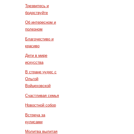
Трезвитесь и
бодрствуйте
Об интересном и
полезном
Благочестиво и
красиво
Дети в мире
искусства
В стране чудес с
Ольгой
Войцеховской
Счастливая семья
Новостной собор
Встреча за
кулисами
Молитва вылитая