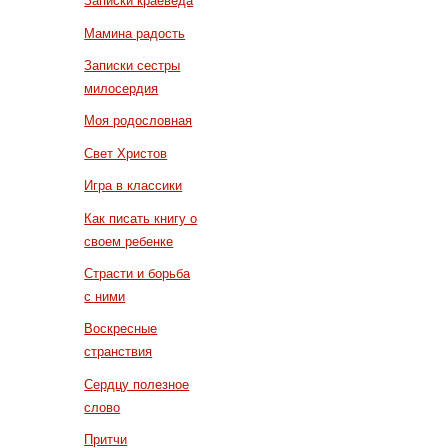
Записки краеведа
Мамина радость
Записки сестры
милосердия
Моя родословная
Свет Христов
Игра в классики
Как писать книгу о
своем ребенке
Страсти и борьба
с ними
Воскресные
странствия
Сердцу полезное
слово
Притчи