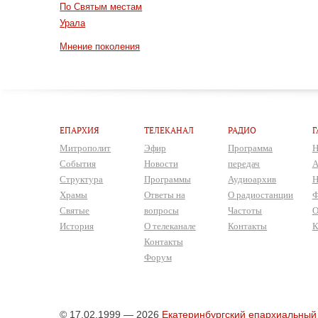
По Святым местам
Урала
Мнение поколения
ЕПАРХИЯ
ТЕЛЕКАНАЛ
РАДИО
Г
Митрополит
Эфир
Программа
Н
События
Новости
передач
А
Структура
Программы
Аудиоархив
Н
Храмы
Ответы на
О радиостанции
Ф
Святые
вопросы
Частоты
О
История
О телеканале
Контакты
К
Контакты
Форум
© 17.02.1999 — 2026
Екатеринбургский епархиальный