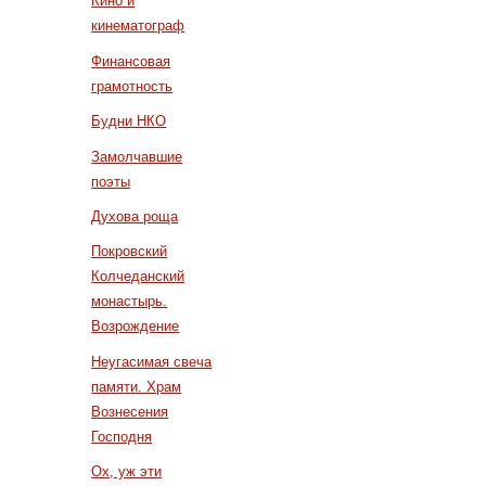
Кино и
кинематограф
Финансовая
грамотность
Будни НКО
Замолчавшие
поэты
Духова роща
Покровский
Колчеданский
монастырь.
Возрождение
Неугасимая свеча
памяти. Храм
Вознесения
Господня
Ох, уж эти