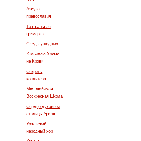
Азбука
православия
Театральная
гримерка
Следы ушедших
К юбилею Храма
на Крови
Секреты
кондитера
Моя любимая
Воскресная Школа
Сердце духовной
столицы Урала
Уральский
народный хор