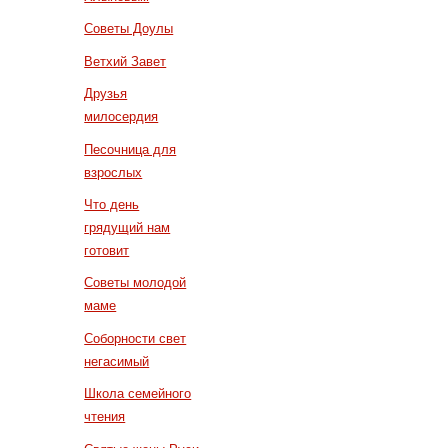
Советы Доулы
Ветхий Завет
Друзья
милосердия
Песочница для
взрослых
Что день
грядущий нам
готовит
Советы молодой
маме
Соборности свет
негасимый
Школа семейного
чтения