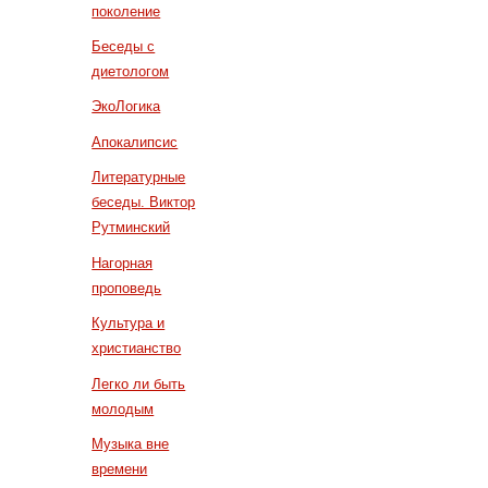
поколение
Беседы с
диетологом
ЭкоЛогика
Апокалипсис
Литературные
беседы. Виктор
Рутминский
Нагорная
проповедь
Культура и
христианство
Легко ли быть
молодым
Музыка вне
времени