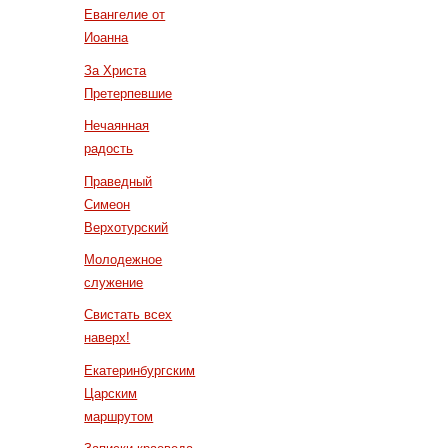
Евангелие от
Иоанна
За Христа
Претерпевшие
Нечаянная
радость
Праведный
Симеон
Верхотурский
Молодежное
служение
Свистать всех
наверх!
Екатеринбургским
Царским
маршрутом