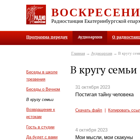
ВОСКРЕСЕН
Радиостанция Екатеринбургской епар
Программа передач
Аудиоархив
О радиостан
Главная
→
Аудиоархив
→ В кругу сем
В кругу семьи
Беседы в школе
трезвения
31 октября 2023
Беседы о Вечном
Постигая тайну человека
В кругу семьи
Возвращение к
Скачать файл
|
Копировать ссы
истокам
Гость в студии
4 октября 2023
Мои мысли, мои скакуны
Да будет с вами