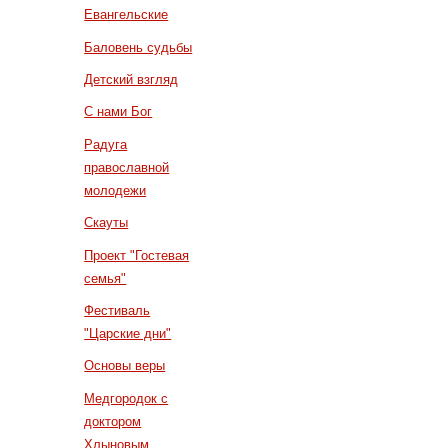
Евангельские
Баловень судьбы
Детский взгляд
С нами Бог
Радуга
православной
молодежи
Скауты
Проект "Гостевая
семья"
Фестиваль
"Царские дни"
Основы веры
Медгородок с
доктором
Хлыновым