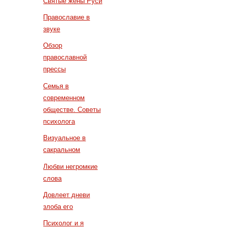
Святые жены Руси
Православие в
звуке
Обзор
православной
прессы
Семья в
современном
обществе. Советы
психолога
Визуальное в
сакральном
Любви негромкие
слова
Довлеет дневи
злоба его
Психолог и я