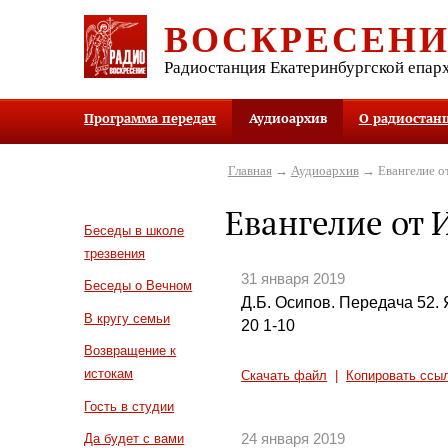
ВОСКРЕСЕН
Радиостанция Екатеринбургской епар
Программа передач
Аудиоархив
О радиостан
Главная
→
Аудиоархив
→ Евангелие о
Евангелие от 
Беседы в школе
трезвения
31 января 2019
Беседы о Вечном
Д.Б. Осипов. Передача 52.
В кругу семьи
20 1-10
Возвращение к
истокам
Скачать файл
|
Копировать ссы
Гость в студии
24 января 2019
Да будет с вами