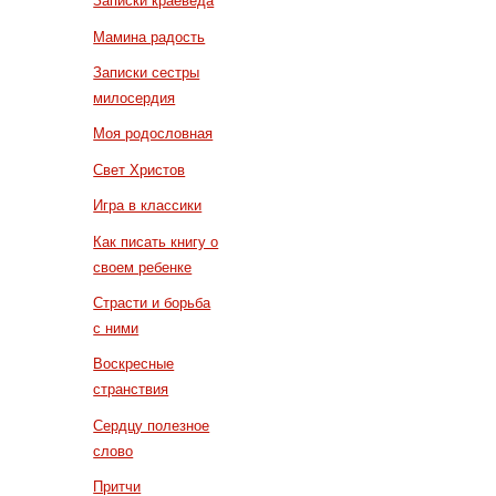
Записки краеведа
Мамина радость
Записки сестры
милосердия
Моя родословная
Свет Христов
Игра в классики
Как писать книгу о
своем ребенке
Страсти и борьба
с ними
Воскресные
странствия
Сердцу полезное
слово
Притчи