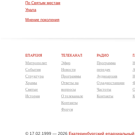
По Святым местам
Урала
Мнение поколения
ЕПАРХИЯ
ТЕЛЕКАНАЛ
РАДИО
Г
Митрополит
Эфир
Программа
Н
События
Новости
передач
А
Структура
Программы
Аудиоархив
Н
Храмы
Ответы на
О радиостанции
Ф
Святые
вопросы
Частоты
О
История
О телеканале
Контакты
К
Контакты
Форум
© 17.02.1999 — 2026
Екатеринбургский епархиальный