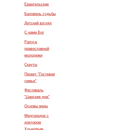
Евангельские
Баловень судьбы
Детский взгляд
С нами Бог
Радуга
православной
молодежи
Скауты
Проект "Гостевая
семья"
Фестиваль
"Царские дни"
Основы веры
Медгородок с
доктором
Хлыновым