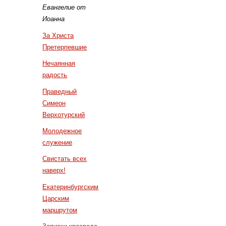
Евангелие от
Иоанна
За Христа
Претерпевшие
Нечаянная
радость
Праведный
Симеон
Верхотурский
Молодежное
служение
Свистать всех
наверх!
Екатеринбургским
Царским
маршрутом