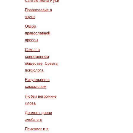
Святые жены Руси
Православие в
звуке
Обзор
православной
прессы
Семья в
современном
обществе. Советы
психолога
Визуальное в
сакральном
Любви негромкие
слова
Довлеет дневи
злоба его
Психолог и я