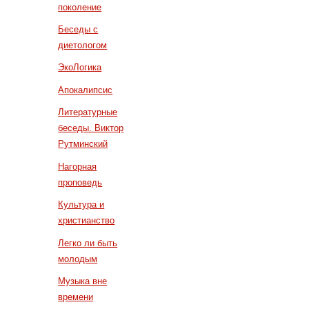
поколение
Беседы с
диетологом
ЭкоЛогика
Апокалипсис
Литературные
беседы. Виктор
Рутминский
Нагорная
проповедь
Культура и
христианство
Легко ли быть
молодым
Музыка вне
времени