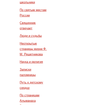
школьники
По святым местам
России
Священник
отвечает
Люди и судьбы
Неоткрытые
страницы жизни Ф.
М. Решетникова
Наука и религия
Записки
паломницы
Путь к детскому
сердцу
По страницам
Альманаха