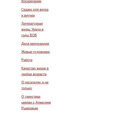
Воскресение
Сказки для внука
и внучки
Литературная
жизнь Урала в
годы ВОВ
Дела милосердия
Живые художники
Работа
Качество жизни в
любом возрасте
О писателях и не
только
О таинствах
церкви с Алексеем
Рыжковым