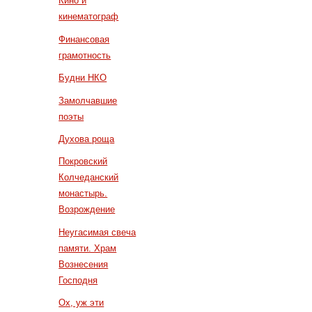
Кино и
кинематограф
Финансовая
грамотность
Будни НКО
Замолчавшие
поэты
Духова роща
Покровский
Колчеданский
монастырь.
Возрождение
Неугасимая свеча
памяти. Храм
Вознесения
Господня
Ох, уж эти