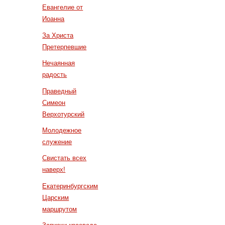
Евангелие от
Иоанна
За Христа
Претерпевшие
Нечаянная
радость
Праведный
Симеон
Верхотурский
Молодежное
служение
Свистать всех
наверх!
Екатеринбургским
Царским
маршрутом