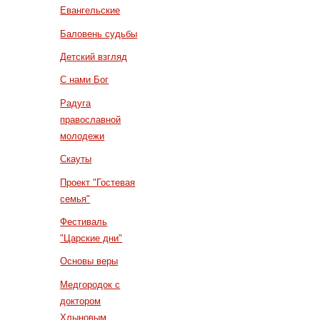
Евангельские
Баловень судьбы
Детский взгляд
С нами Бог
Радуга
православной
молодежи
Скауты
Проект "Гостевая
семья"
Фестиваль
"Царские дни"
Основы веры
Медгородок с
доктором
Хлыновым