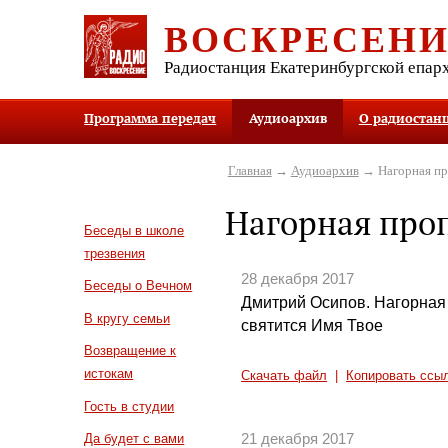
ВОСКРЕСЕН
Радиостанция Екатеринбургской епар
Программа передач
Аудиоархив
О радиостан
Главная
→
Аудиоархив
→ Нагорная пр
Нагорная про
Беседы в школе
трезвения
28 декабря 2017
Беседы о Вечном
Дмитрий Осипов. Нагорная 
В кругу семьи
святится Имя Твое
Возвращение к
истокам
Скачать файл
|
Копировать ссы
Гость в студии
21 декабря 2017
Да будет с вами