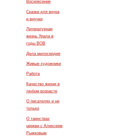
Воскресение
Сказки для внука
и внучки
Литературная
жизнь Урала в
годы ВОВ
Дела милосердия
Живые художники
Работа
Качество жизни в
любом возрасте
О писателях и не
только
О таинствах
церкви с Алексеем
Рыжковым