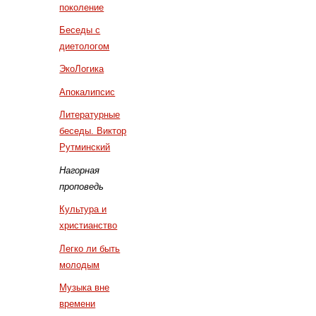
поколение
Беседы с
диетологом
ЭкоЛогика
Апокалипсис
Литературные
беседы. Виктор
Рутминский
Нагорная
проповедь
Культура и
христианство
Легко ли быть
молодым
Музыка вне
времени