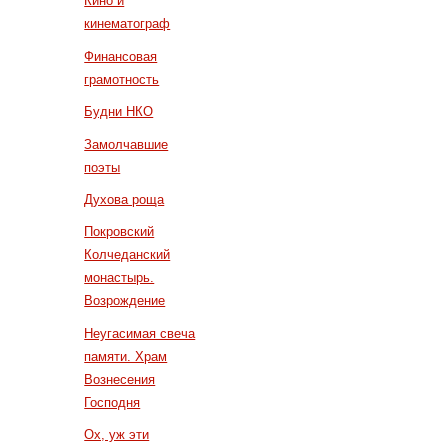
Кино и
кинематограф
Финансовая
грамотность
Будни НКО
Замолчавшие
поэты
Духова роща
Покровский
Колчеданский
монастырь.
Возрождение
Неугасимая свеча
памяти. Храм
Вознесения
Господня
Ох, уж эти