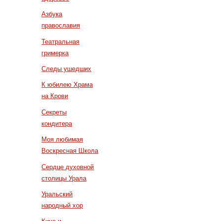
Азбука
православия
Театральная
гримерка
Следы ушедших
К юбилею Храма
на Крови
Секреты
кондитера
Моя любимая
Воскресная Школа
Сердце духовной
столицы Урала
Уральский
народный хор