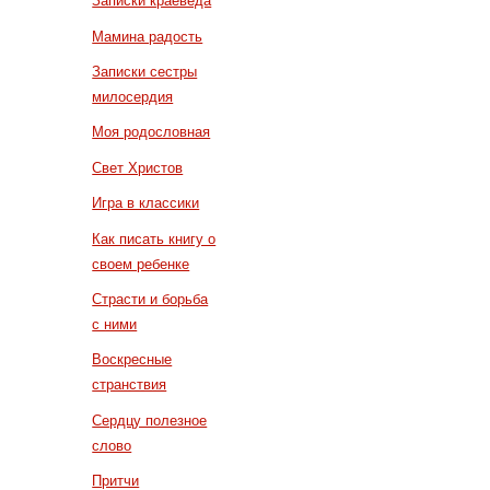
Записки краеведа
Мамина радость
Записки сестры
милосердия
Моя родословная
Свет Христов
Игра в классики
Как писать книгу о
своем ребенке
Страсти и борьба
с ними
Воскресные
странствия
Сердцу полезное
слово
Притчи