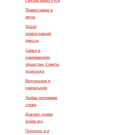
Святые жены Руси
Православие в
звуке
Обзор
православной
прессы
Семья в
современном
обществе. Советы
психолога
Визуальное в
сакральном
Любви негромкие
слова
Довлеет дневи
злоба его
Психолог и я