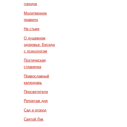
городок
Молитвенное
правило
На стыке
О душевном
здоровье. Беседа
с психологом
Поэтическая
страничка
Православный
календарь
Просветители
Репортаж дня
Сад и огород
Святой Лик