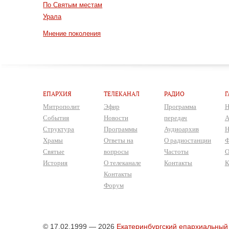
По Святым местам
Урала
Мнение поколения
ЕПАРХИЯ
ТЕЛЕКАНАЛ
РАДИО
Г
Митрополит
Эфир
Программа
Н
События
Новости
передач
А
Структура
Программы
Аудиоархив
Н
Храмы
Ответы на
О радиостанции
Ф
Святые
вопросы
Частоты
О
История
О телеканале
Контакты
К
Контакты
Форум
© 17.02.1999 — 2026
Екатеринбургский епархиальный