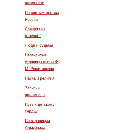
школьники
По святым местам
России
Священник
отвечает
Люди и судьбы
Неоткрытые
страницы жизни Ф.
М. Решетникова
Наука и религия
Записки
паломницы
Путь к детскому
сердцу
По страницам
Альманаха