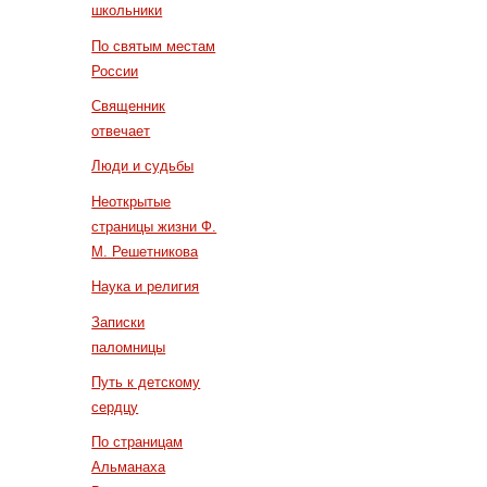
школьники
По святым местам
России
Священник
отвечает
Люди и судьбы
Неоткрытые
страницы жизни Ф.
М. Решетникова
Наука и религия
Записки
паломницы
Путь к детскому
сердцу
По страницам
Альманаха