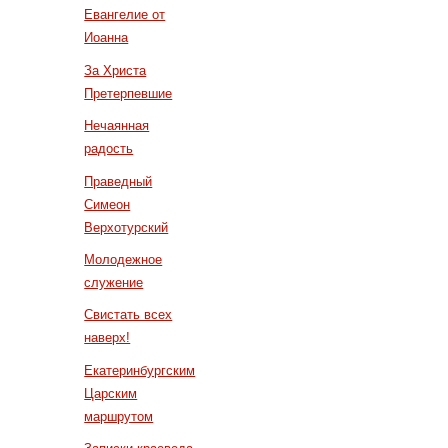
Евангелие от
Иоанна
За Христа
Претерпевшие
Нечаянная
радость
Праведный
Симеон
Верхотурский
Молодежное
служение
Свистать всех
наверх!
Екатеринбургским
Царским
маршрутом