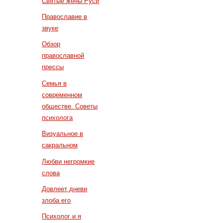
Святые жены Руси
Православие в
звуке
Обзор
православной
прессы
Семья в
современном
обществе. Советы
психолога
Визуальное в
сакральном
Любви негромкие
слова
Довлеет дневи
злоба его
Психолог и я