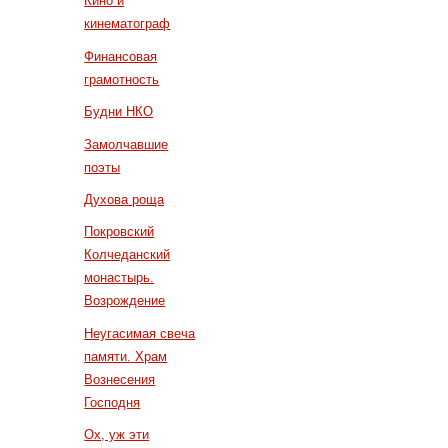
Кино и
кинематограф
Финансовая
грамотность
Будни НКО
Замолчавшие
поэты
Духова роща
Покровский
Колчеданский
монастырь.
Возрождение
Неугасимая свеча
памяти. Храм
Вознесения
Господня
Ох, уж эти