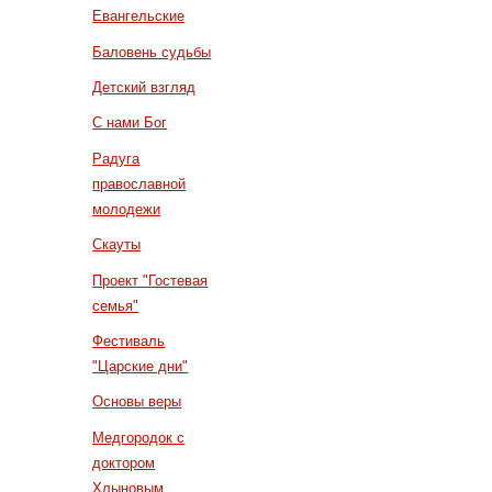
Евангельские
Баловень судьбы
Детский взгляд
С нами Бог
Радуга
православной
молодежи
Скауты
Проект "Гостевая
семья"
Фестиваль
"Царские дни"
Основы веры
Медгородок с
доктором
Хлыновым