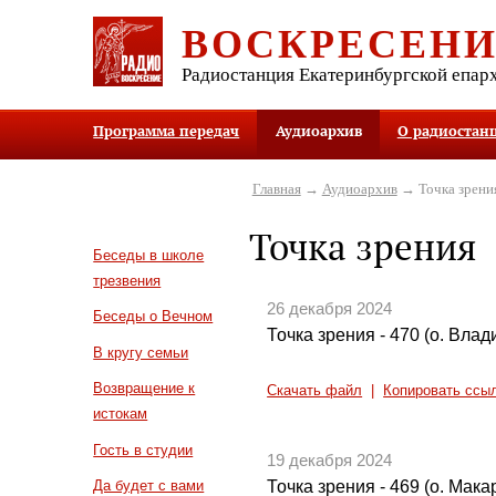
ВОСКРЕСЕН
Радиостанция Екатеринбургской епар
Программа передач
Аудиоархив
О радиостан
Главная
→
Аудиоархив
→ Точка зрени
Точка зрения
Беседы в школе
трезвения
26 декабря 2024
Беседы о Вечном
Точка зрения - 470 (о. Вла
В кругу семьи
Возвращение к
Скачать файл
|
Копировать ссы
истокам
Гость в студии
19 декабря 2024
Точка зрения - 469 (о. Мак
Да будет с вами