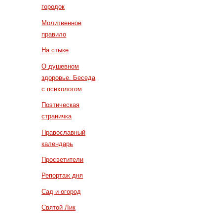
городок
Молитвенное
правило
На стыке
О душевном
здоровье. Беседа
с психологом
Поэтическая
страничка
Православный
календарь
Просветители
Репортаж дня
Сад и огород
Святой Лик