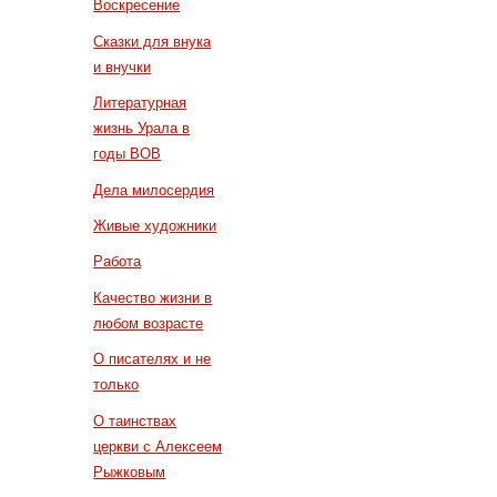
Воскресение
Сказки для внука
и внучки
Литературная
жизнь Урала в
годы ВОВ
Дела милосердия
Живые художники
Работа
Качество жизни в
любом возрасте
О писателях и не
только
О таинствах
церкви с Алексеем
Рыжковым