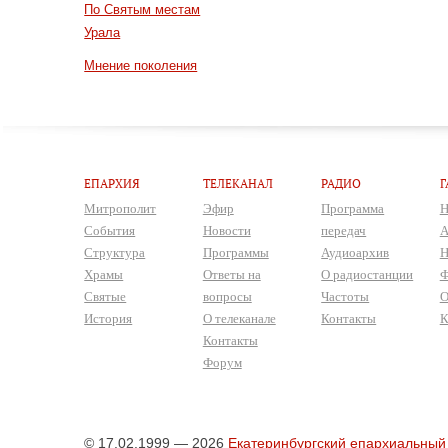
По Святым местам
Урала
Мнение поколения
ЕПАРХИЯ
ТЕЛЕКАНАЛ
РАДИО
Г
Митрополит
Эфир
Программа
Н
События
Новости
передач
А
Структура
Программы
Аудиоархив
Н
Храмы
Ответы на
О радиостанции
Ф
Святые
вопросы
Частоты
О
История
О телеканале
Контакты
К
Контакты
Форум
© 17.02.1999 — 2026
Екатеринбургский епархиальный