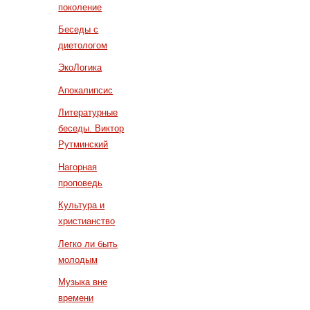
поколение
Беседы с
диетологом
ЭкоЛогика
Апокалипсис
Литературные
беседы. Виктор
Рутминский
Нагорная
проповедь
Культура и
христианство
Легко ли быть
молодым
Музыка вне
времени