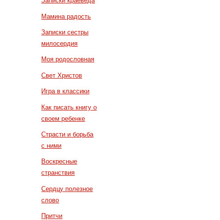
Записки краеведа
Мамина радость
Записки сестры
милосердия
Моя родословная
Свет Христов
Игра в классики
Как писать книгу о
своем ребенке
Страсти и борьба
с ними
Воскресные
странствия
Сердцу полезное
слово
Притчи