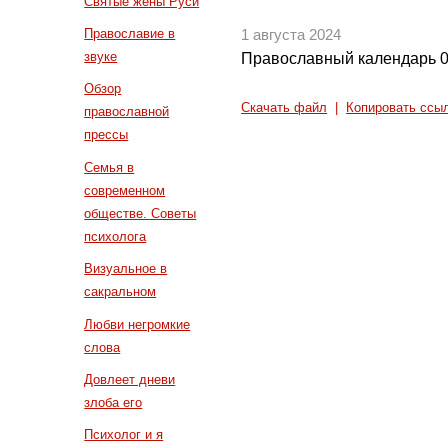
Святые жены Руси
Православие в
1 августа 2024
звуке
Православный календарь 0
Обзор
Скачать файл
|
Копировать ссы
православной
прессы
Семья в
современном
обществе. Советы
психолога
Визуальное в
сакральном
Любви негромкие
слова
Довлеет дневи
злоба его
Психолог и я