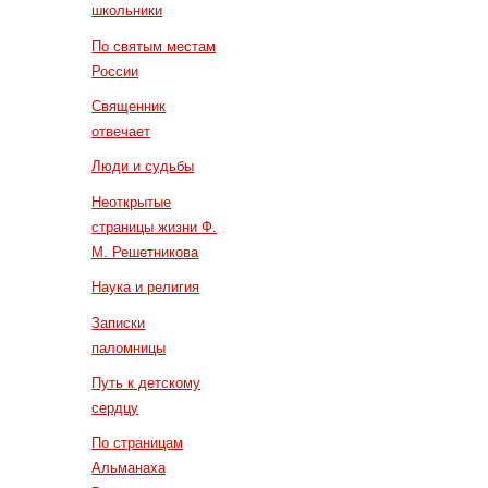
школьники
По святым местам
России
Священник
отвечает
Люди и судьбы
Неоткрытые
страницы жизни Ф.
М. Решетникова
Наука и религия
Записки
паломницы
Путь к детскому
сердцу
По страницам
Альманаха