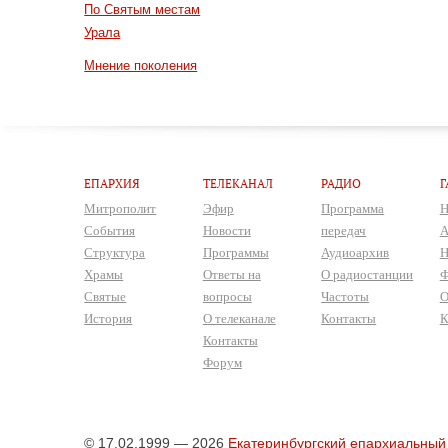
По Святым местам
Урала
Мнение поколения
ЕПАРХИЯ
ТЕЛЕКАНАЛ
РАДИО
Г
Митрополит
Эфир
Программа
Н
События
Новости
передач
А
Структура
Программы
Аудиоархив
Н
Храмы
Ответы на
О радиостанции
Ф
Святые
вопросы
Частоты
О
История
О телеканале
Контакты
К
Контакты
Форум
© 17.02.1999 — 2026
Екатеринбургский епархиальный