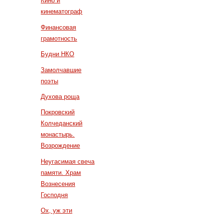
Кино и
кинематограф
Финансовая
грамотность
Будни НКО
Замолчавшие
поэты
Духова роща
Покровский
Колчеданский
монастырь.
Возрождение
Неугасимая свеча
памяти. Храм
Вознесения
Господня
Ох, уж эти