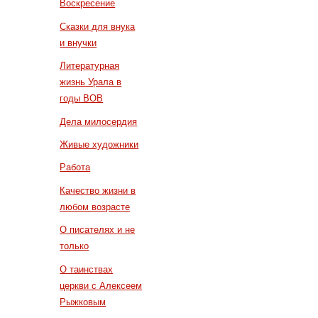
Воскресение
Сказки для внука
и внучки
Литературная
жизнь Урала в
годы ВОВ
Дела милосердия
Живые художники
Работа
Качество жизни в
любом возрасте
О писателях и не
только
О таинствах
церкви с Алексеем
Рыжковым