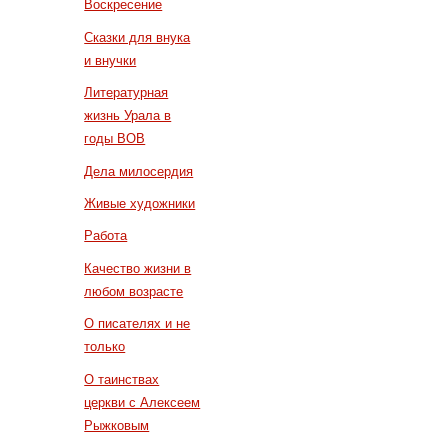
Воскресение
Сказки для внука
и внучки
Литературная
жизнь Урала в
годы ВОВ
Дела милосердия
Живые художники
Работа
Качество жизни в
любом возрасте
О писателях и не
только
О таинствах
церкви с Алексеем
Рыжковым