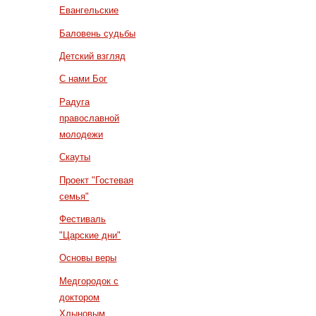
Евангельские
Баловень судьбы
Детский взгляд
С нами Бог
Радуга
православной
молодежи
Скауты
Проект "Гостевая
семья"
Фестиваль
"Царские дни"
Основы веры
Медгородок с
доктором
Хлыновым