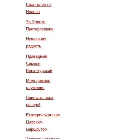
Евангелие от
Иоанна
За Христа
Претерпевшие
Нечаянная
радость
Праведный
Симеон
Верхотурский
Молодежное
служение
Свистать всех
наверх!
Екатеринбургским
Царским
маршрутом