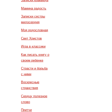
Записки краеведа
Мамина радость
Записки сестры
милосердия
Моя родословная
Свет Христов
Игра в классики
Как писать книгу о
своем ребенке
Страсти и борьба
с ними
Воскресные
странствия
Сердцу полезное
слово
Притчи