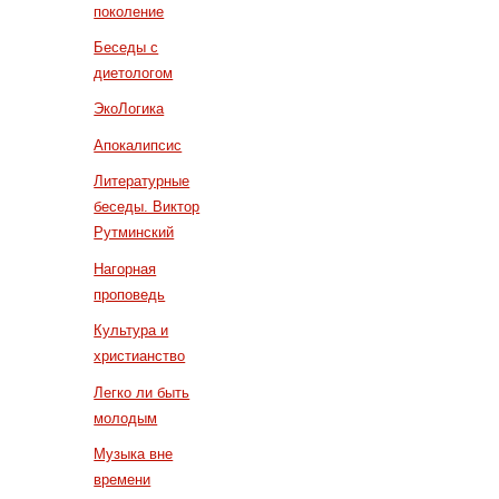
поколение
Беседы с
диетологом
ЭкоЛогика
Апокалипсис
Литературные
беседы. Виктор
Рутминский
Нагорная
проповедь
Культура и
христианство
Легко ли быть
молодым
Музыка вне
времени