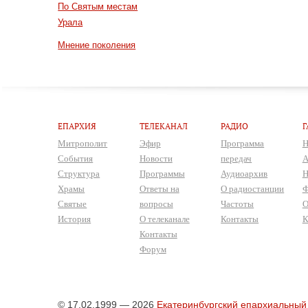
По Святым местам
Урала
Мнение поколения
ЕПАРХИЯ
ТЕЛЕКАНАЛ
РАДИО
Г
Митрополит
Эфир
Программа
Н
События
Новости
передач
А
Структура
Программы
Аудиоархив
Н
Храмы
Ответы на
О радиостанции
Ф
Святые
вопросы
Частоты
О
История
О телеканале
Контакты
К
Контакты
Форум
© 17.02.1999 — 2026
Екатеринбургский епархиальный