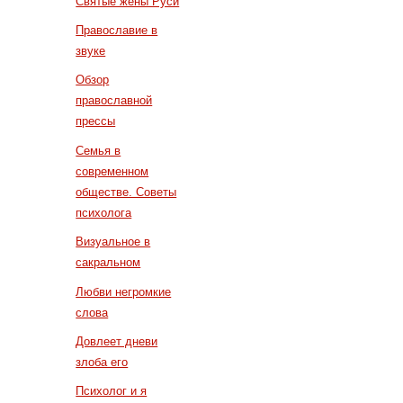
Святые жены Руси
Православие в
звуке
Обзор
православной
прессы
Семья в
современном
обществе. Советы
психолога
Визуальное в
сакральном
Любви негромкие
слова
Довлеет дневи
злоба его
Психолог и я