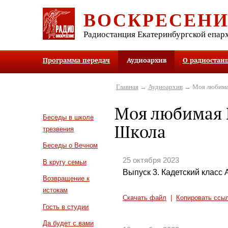
ВОСКРЕСЕН
Радиостанция Екатеринбургской епар
Программа передач
Аудиоархив
О радиостан
Главная
→
Аудиоархив
→ Моя любимая
Моя любимая 
Беседы в школе
Школа
трезвения
Беседы о Вечном
25 октября 2023
В кругу семьи
Выпуск 3. Кадетский класс
Возвращение к
истокам
Скачать файл
|
Копировать ссы
Гость в студии
Да будет с вами