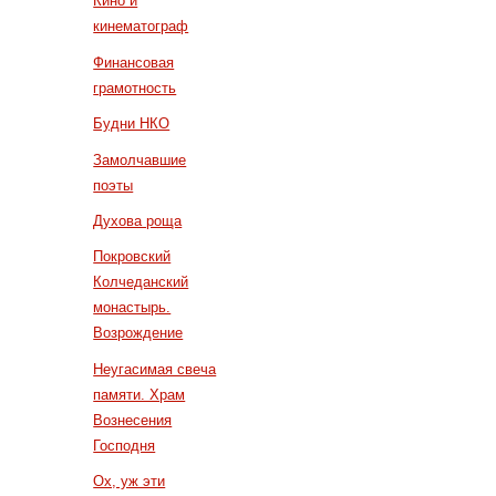
Кино и
кинематограф
Финансовая
грамотность
Будни НКО
Замолчавшие
поэты
Духова роща
Покровский
Колчеданский
монастырь.
Возрождение
Неугасимая свеча
памяти. Храм
Вознесения
Господня
Ох, уж эти