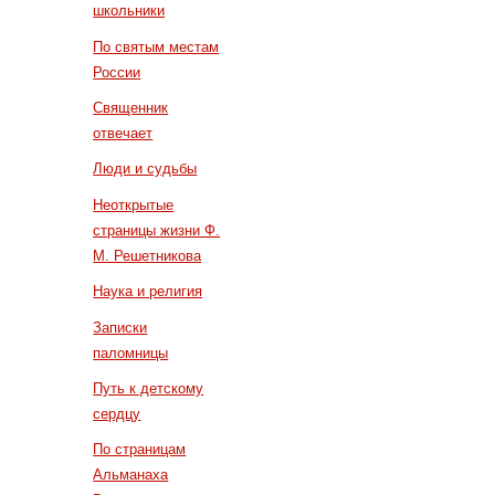
школьники
По святым местам
России
Священник
отвечает
Люди и судьбы
Неоткрытые
страницы жизни Ф.
М. Решетникова
Наука и религия
Записки
паломницы
Путь к детскому
сердцу
По страницам
Альманаха