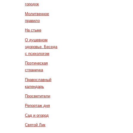
городок
Молитвенное
правило
На стыке
О душевном
здоровье. Беседа
с психологом
Поэтическая
страничка
Православный
календарь
Просветители
Репортаж дня
Сад и огород
Святой Лик