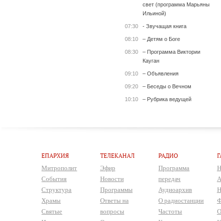
свет (программа Марьяны
Ильиной)
07:30
- Звучащая книга
08:10
– Детям о Боге
08:30
– Программа Виктории
Кауган
09:10
– Объявления
09:20
– Беседы о Вечном
10:10
– Рубрика ведущей
ЕПАРХИЯ
ТЕЛЕКАНАЛ
РАДИО
Г
Митрополит
Эфир
Программа
Н
События
Новости
передач
А
Структура
Программы
Аудиоархив
Н
Храмы
Ответы на
О радиостанции
Ф
Святые
вопросы
Частоты
О