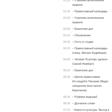
01:20
– Утреннее молитвенное
правило
01:45
– Православный календарь
02:20
– Утреннее молитвенное
правило
02:50
– Евангелие дня
03:10
– Объявления
03:20
– Гость в студии
04:10
– Православный календарь
(свящ. Михаил Кудрявцев)
04:25
– Читаем Псалтирь (дьякон
Сергий Нежборт)
05:10
– Евангелие дня
05:30
– Школа православия.
Исследуйте Писания (Ведет
священник Константин
Корепанов)
06:10
– Рубрика ведущей
06:30
– Духовное слово
07:15
- Новости культуры. Выход в