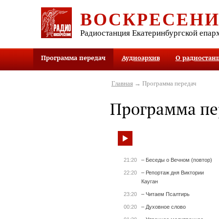
ВОСКРЕСЕН
Радиостанция Екатеринбургской епар
Программа передач
Аудиоархив
О радиостан
Главная
→ Программа передач
Программа пе
21:20
– Беседы о Вечном (повтор)
22:20
– Репортаж дня Виктории
Кауган
23:20
– Читаем Псалтирь
00:20
– Духовное слово