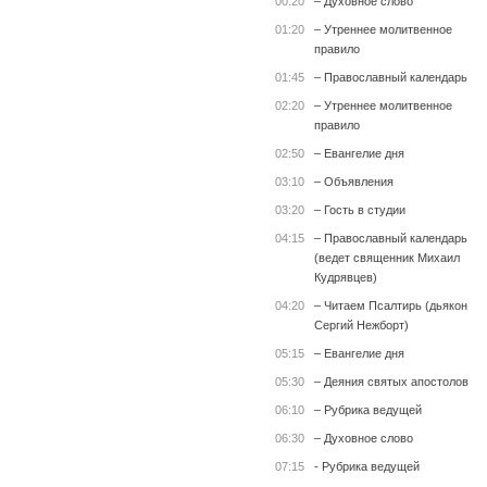
00:20
– Духовное слово
01:20
– Утреннее молитвенное
правило
01:45
– Православный календарь
02:20
– Утреннее молитвенное
правило
02:50
– Евангелие дня
03:10
– Объявления
03:20
– Гость в студии
04:15
– Православный календарь
(ведет священник Михаил
Кудрявцев)
04:20
– Читаем Псалтирь (дьякон
Сергий Нежборт)
05:15
– Евангелие дня
05:30
– Деяния святых апостолов
06:10
– Рубрика ведущей
06:30
– Духовное слово
07:15
- Рубрика ведущей