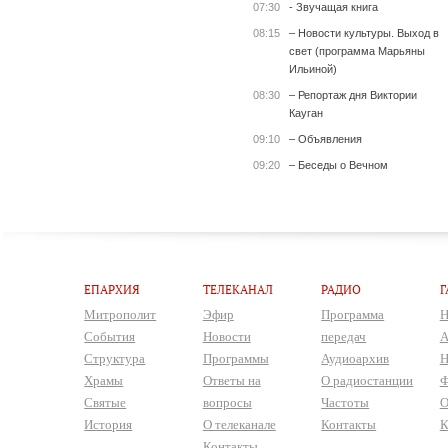
07:30
- Звучащая книга
08:15
– Новости культуры. Выход в
свет (программа Марьяны
Ильиной)
08:30
– Репортаж дня Виктории
Кауган
09:10
– Объявления
09:20
– Беседы о Вечном
ЕПАРХИЯ
ТЕЛЕКАНАЛ
РАДИО
Г
Митрополит
Эфир
Программа
Н
События
Новости
передач
А
Структура
Программы
Аудиоархив
Н
Храмы
Ответы на
О радиостанции
Ф
Святые
вопросы
Частоты
О
История
О телеканале
Контакты
К
Контакты