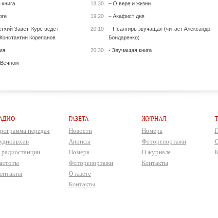
 книга
18:30
– О вере и жизни
оге
19:20
– Акафист дня
тхий Завет. Курс ведет
20:10
– Псалтирь звучащая (читает Александр
Константин Корепанов
Бондаренко)
ия
20:30
- Звучащая книга
 Вечном
АДИО
ГАЗЕТА
ЖУРНАЛ
рограмма передач
Новости
Номера
П
удиоархив
Анонсы
Фоторепортажи
О
 радиостанции
Номера
О журнале
К
астоты
Фоторепортажи
Контакты
онтакты
О газете
Контакты