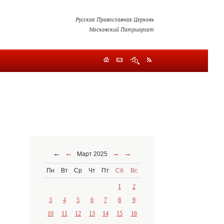
Русская Православная Церковь
Московский Патриархат
←
←
→
→
Март 2025
Пн
Вт
Ср
Чт
Пт
Сб
Вс
1
2
3
4
5
6
7
8
9
10
11
12
13
14
15
16