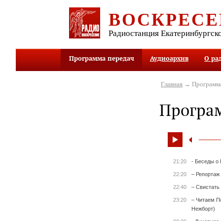
ВОСКРЕСЕ
Радиостанция Екатеринбургск
Программа передач
Аудиоархив
О ра
Главная
→ Программа
Програ
21:20
- Беседы о
22:20
– Репортаж
22:40
– Свистать 
23:20
– Читаем П
Нежборт)