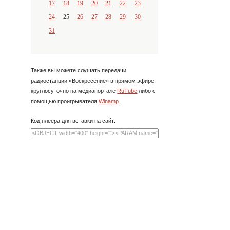
17
18
19
20
21
22
23
24
25
26
27
28
29
30
31
Также вы можете слушать передачи
радиостанции «Воскресение» в прямом эфире
круглосуточно на медиапортале
RuTube
либо с
помощью проигрывателя
Winamp
.
Код плеера для вставки на сайт: