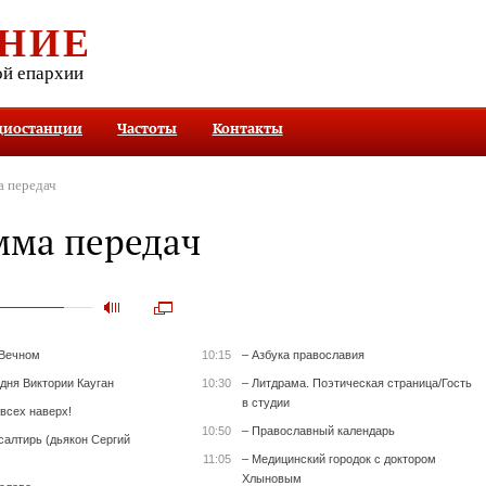
НИЕ
ой епархии
диостанции
Частоты
Контакты
 передач
мма передач
 Вечном
10:15
– Азбука православия
 дня Виктории Кауган
10:30
– Литдрама. Поэтическая страница/Гость
в студии
всех наверх!
10:50
– Православный календарь
салтирь (дьякон Сергий
11:05
– Медицинский городок с доктором
Хлыновым