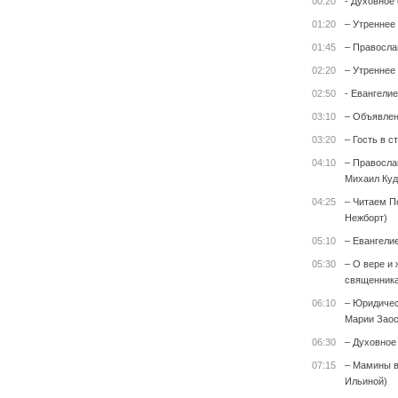
00:20
- Духовное
01:20
– Утреннее
01:45
– Правосла
02:20
– Утреннее
02:50
- Евангелие
03:10
– Объявле
03:20
– Гость в с
04:10
– Правосла
Михаил Куд
04:25
– Читаем П
Нежборт)
05:10
– Евангели
05:30
– О вере и 
священника
06:10
– Юридичес
Марии Заос
06:30
– Духовное
07:15
– Мамины в
Ильиной)