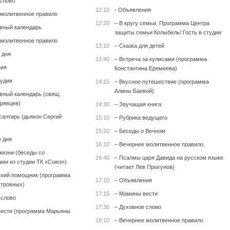
 слово
12:10
- Объявления
 молитвенное правило
12:20
– В кругу семьи. Программа Центра
вный календарь
защиты семьи Колыбель/ Гость в студии
 молитвенное правило
13:10
– Сказка для детей
 дня
13:40
– Встреча за кулисами (программа
ния
Константина Еремеева)
тудии
14:15
– Вкусное путешествие (программа
Алины Баевой)
вный календарь (свящ.
рявцев)
14:30
– Звучащая книга
салтирь (дьякон Сергий
15:10
– Рубрика ведущего
15:20
– Беседы о Вечном
е дня
16:10
– Вечернее молитвенное правило.
жизни (беседы со
16:40
– Псалмы царя Давида на русском языке
ми из студии ТК «Союз»)
(читает Лев Прыгунов)
кий помощник (программа
17:10
– Объявления
тровных)
17:15
– Мамины вести
 слово
17:30
– Духовное слово
ести (программа Марьяны
18:10
– Вечернее молитвенное правило