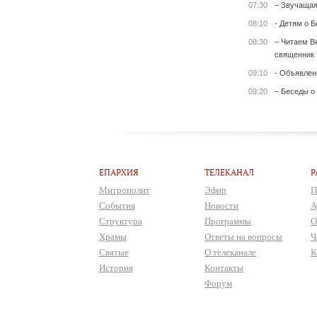
07:30
– Звучащая
08:10
- Детям о Б
08:30
– Читаем Ве
священник 
09:10
- Объявлен
09:20
– Беседы о
ЕПАРХИЯ
ТЕЛЕКАНАЛ
Р
Митрополит
Эфир
П
События
Новости
А
Структура
Программы
О
Храмы
Ответы на вопросы
Ч
Святые
О телеканале
К
История
Контакты
Форум