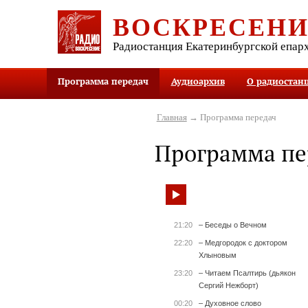
ВОСКРЕСЕН
Радиостанция Екатеринбургской епар
Программа передач
Аудиоархив
О радиостан
Главная
→ Программа передач
Программа пе
21:20
– Беседы о Вечном
22:20
– Медгородок с доктором
Хлыновым
23:20
– Читаем Псалтирь (дьякон
Сергий Нежборт)
00:20
– Духовное слово