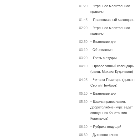
01:20
– Утреннее молитвенное
правило
01:45
– Православный календарь
02:20
– Утреннее молитвенное
правило
02:50
– Евангелие дня
03:10
- Объявления
03:20
– Гость в студии
04:10
- Православный календарь
(свящ. Михаил Кудрявцев)
04:25
– Читаем Псалтирь (дьякон
Сергий Нежборт)
05:10
– Евангелие дня
05:30
– Школа православия.
Добротолюбие (курс ведет
священник Константин
Корепанов)
06:10
– Рубрика ведущей
06:30
- Духовное слово