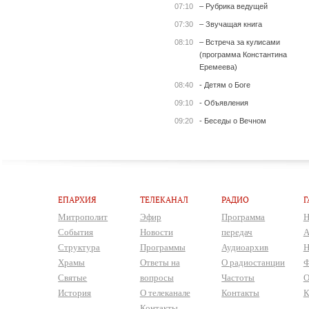
07:10
– Рубрика ведущей
07:30
– Звучащая книга
08:10
– Встреча за кулисами
(программа Константина
Еремеева)
08:40
- Детям о Боге
09:10
- Объявления
09:20
- Беседы о Вечном
ЕПАРХИЯ
ТЕЛЕКАНАЛ
РАДИО
Г
Митрополит
Эфир
Программа
Н
События
Новости
передач
А
Структура
Программы
Аудиоархив
Н
Храмы
Ответы на
О радиостанции
Ф
Святые
вопросы
Частоты
О
История
О телеканале
Контакты
К
Контакты