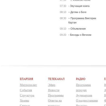
07:30
- Звучащая книга
08:10
– Детям о Боге
08:30
– Программа Виктории
Кауган
09:10
– Объявления
09:20
- Беседы о Вечном
ЕПАРХИЯ
ТЕЛЕКАНАЛ
РАДИО
Г
Митрополит
Эфир
Программа
Н
События
Новости
передач
А
Структура
Программы
Аудиоархив
Н
Храмы
Ответы на
О радиостанции
Ф
Святые
вопросы
Частоты
О