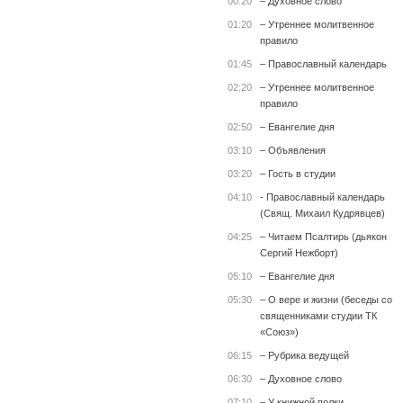
00:20
– Духовное слово
01:20
– Утреннее молитвенное
правило
01:45
– Православный календарь
02:20
– Утреннее молитвенное
правило
02:50
– Евангелие дня
03:10
– Объявления
03:20
– Гость в студии
04:10
- Православный календарь
(Свящ. Михаил Кудрявцев)
04:25
– Читаем Псалтирь (дьякон
Сергий Нежборт)
05:10
– Евангелие дня
05:30
– О вере и жизни (беседы со
священниками студии ТК
«Союз»)
06:15
– Рубрика ведущей
06:30
– Духовное слово
07:10
– У книжной полки