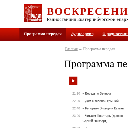
ВОСКРЕСЕН
Радиостанция Екатеринбургской епар
Программа передач
Аудиоархив
О радиостан
Главная
→ Программа передач
Программа пе
21:20
– Беседы о Вечном
22:20
– Дом с зеленой крышей
22:40
– Репортаж Виктории Кауган
23:20
– Читаем Псалтирь (дьякон
Сергий Нежборт)