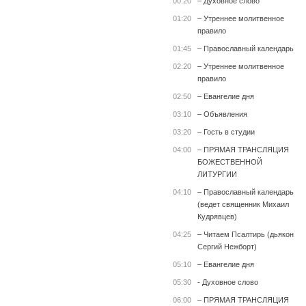
00:20
– Духовное слово
01:20
– Утреннее молитвенное
правило
01:45
– Православный календарь
02:20
– Утреннее молитвенное
правило
02:50
– Евангелие дня
03:10
– Объявления
03:20
– Гость в студии
04:00
– ПРЯМАЯ ТРАНСЛЯЦИЯ
БОЖЕСТВЕННОЙ
ЛИТУРГИИ
04:10
– Православный календарь
(ведет священник Михаил
Кудрявцев)
04:25
– Читаем Псалтирь (дьякон
Сергий Нежборт)
05:10
– Евангелие дня
05:30
- Духовное слово
06:00
– ПРЯМАЯ ТРАНСЛЯЦИЯ