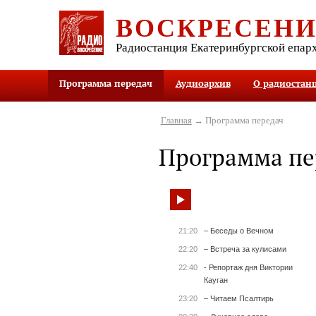
ВОСКРЕСЕН
Радиостанция Екатеринбургской епар
Программа передач
Аудиоархив
О радиостан
Главная
→ Программа передач
Программа пе
21:20
– Беседы о Вечном
22:20
– Встреча за кулисами
22:40
- Репортаж дня Виктории
Кауган
23:20
– Читаем Псалтирь