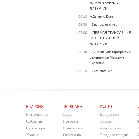
БОЖЕСТВЕННОЙ
ЛИТУРГИИ
06:10
– Детям о Боге
06:30
- Звучащая книга
07:00
– ПРЯМАЯ ТРАНСЛЯЦИЯ
БОЖЕСТВЕННОЙ
ЛИТУРГИИ
08:40
– С нами Бог! (программа
священника Максима
Курленко)
09:10
– Объявления
ЕПАРХИЯ
ТЕЛЕКАНАЛ
РАДИО
Г
Митрополит
Эфир
Программа
Н
События
Новости
передач
А
Структура
Программы
Аудиоархив
Н
Храмы
Ответы на
О радиостанции
Ф