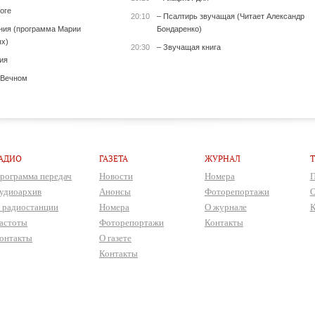
оге
20:10
– Псалтирь звучащая (Читает Александр
ения (программа Марии
Бондаренко)
х)
20:30
– Звучащая книга
ия
 Вечном
АДИО
ГАЗЕТА
ЖУРНАЛ
рограмма передач
Новости
Номера
П
удиоархив
Анонсы
Фоторепортажи
О
 радиостанции
Номера
О журнале
К
астоты
Фоторепортажи
Контакты
онтакты
О газете
Контакты