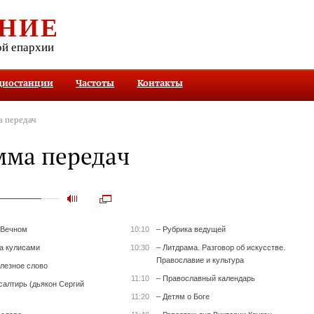
НИЕ
ой епархии
диостанции
Частоты
Контакты
 передач
мма передач
 Вечном
10:10
– Рубрика ведущей
за кулисами
10:30
– Литдрама. Разговор об искусстве.
Православие и культура
олезное слово
11:10
– Православный календарь
салтирь (дьякон Сергий
11:20
– Детям о Боге