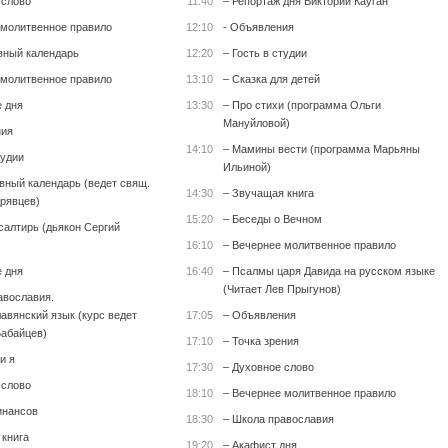
 слово
11:40
– Репортаж дня Виктории Кауган
 молитвенное правило
12:10
- Объявления
вный календарь
12:20
– Гость в студии
 молитвенное правило
13:10
– Сказка для детей
е дня
13:30
– Про стихи (программа Ольги
Мануйловой)
ния
14:10
– Мамины вести (программа Марьяны
тудии
Ильиной)
вный календарь (ведет свящ.
14:30
– Звучащая книга
рявцев)
15:20
– Беседы о Вечном
салтирь (дьякон Сергий
16:10
– Вечернее молитвенное правило
е дня
16:40
– Псалмы царя Давида на русском языке
(Читает Лев Прыгунов)
авославия.
авянский язык (курс ведет
17:05
– Объявления
абайцев)
17:10
– Точка зрения
и я
17:30
– Духовное слово
 слово
18:10
– Вечернее молитвенное правило
инансов
18:30
– Школа православия
 книга
19:20
– Акафист дня