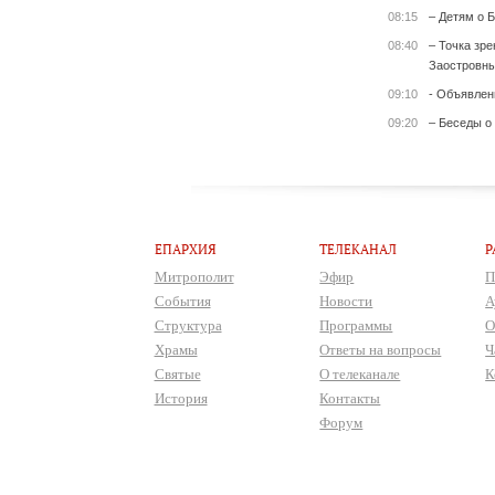
08:15
– Детям о Б
08:40
– Точка зр
Заостровны
09:10
- Объявлен
09:20
– Беседы о
ЕПАРХИЯ
ТЕЛЕКАНАЛ
Р
Митрополит
Эфир
П
События
Новости
А
Структура
Программы
О
Храмы
Ответы на вопросы
Ч
Святые
О телеканале
К
История
Контакты
Форум