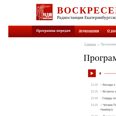
ВОСКРЕСЕ
Радиостанция Екатеринбургск
Программа передач
Аудиоархив
О ра
Главная
→ Программа
Програ
21:20
– Беседы о
22:20
– Встреча 
22:40
- Сердцу п
23:20
– Читаем П
Нежборт)