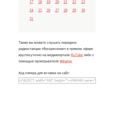
17
18
19
20
21
22
23
24
25
26
27
28
29
30
31
Также вы можете слушать передачи
радиостанции «Воскресение» в прямом эфире
круглосуточно на медиапортале
RuTube
либо с
помощью проигрывателя
Winamp
.
Код плеера для вставки на сайт: