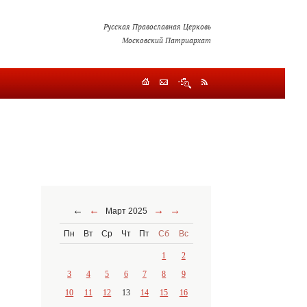
Русская Православная Церковь
Московский Патриархат
←
←
→
→
Март 2025
Пн
Вт
Ср
Чт
Пт
Сб
Вс
1
2
3
4
5
6
7
8
9
10
11
12
13
14
15
16