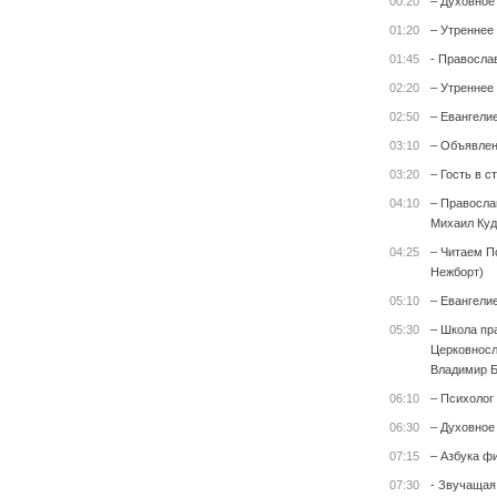
00:20
– Духовное
01:20
– Утреннее
01:45
- Правосла
02:20
– Утреннее
02:50
– Евангели
03:10
– Объявле
03:20
– Гость в с
04:10
– Правосла
Михаил Куд
04:25
– Читаем П
Нежборт)
05:10
– Евангели
05:30
– Школа пр
Церковносл
Владимир Б
06:10
– Психолог 
06:30
– Духовное
07:15
– Азбука ф
07:30
- Звучащая