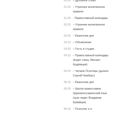
00:20
– Духовное слово
01:20
– Утреннее молитвенное
правило
01:45
- Православный календарь
02:20
– Утреннее молитвенное
правило
02:50
– Евангелие дня
03:10
– Объявления
03:20
– Гость в студии
04:10
– Православный календарь
(ведет свящ. Михаил
Кудрявцев)
04:25
– Читаем Псалтирь (дьякон
Сергий Нежборт)
05:10
– Евангелие дня
05:30
– Школа православия.
Церковнославянский язык
(курс ведет Владимир
Бабайцев)
06:10
– Психолог и я