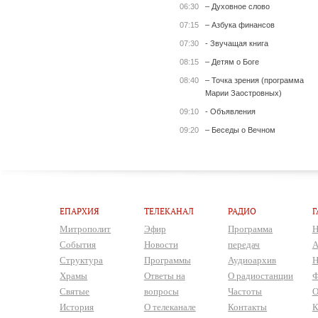
06:30
– Духовное слово
07:15
– Азбука финансов
07:30
- Звучащая книга
08:15
– Детям о Боге
08:40
– Точка зрения (программа
Марии Заостровных)
09:10
- Объявления
09:20
– Беседы о Вечном
ЕПАРХИЯ
ТЕЛЕКАНАЛ
РАДИО
Г
Митрополит
Эфир
Программа
Н
События
Новости
передач
А
Структура
Программы
Аудиоархив
Н
Храмы
Ответы на
О радиостанции
Ф
Святые
вопросы
Частоты
О
История
О телеканале
Контакты
К