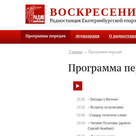
ВОСКРЕСЕН
Радиостанция Екатеринбургской епар
Программа передач
Аудиоархив
О радиостан
Главная
→ Программа передач
Программа пе
21:20
– Беседы о Вечном
22:20
– Встреча за кулисами
22:40
- Сердцу полезное слово
23:20
– Читаем Псалтирь (дьякон
Сергий Нежборт)