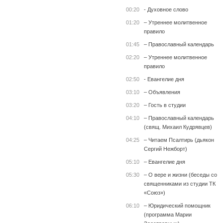
00:20
- Духовное слово
01:20
– Утреннее молитвенное
правило
01:45
– Православный календарь
02:20
– Утреннее молитвенное
правило
02:50
- Евангелие дня
03:10
– Объявления
03:20
– Гость в студии
04:10
– Православный календарь
(свящ. Михаил Кудрявцев)
04:25
– Читаем Псалтирь (дьякон
Сергий Нежборт)
05:10
– Евангелие дня
05:30
– О вере и жизни (беседы со
священниками из студии ТК
«Союз»)
06:10
– Юридический помощник
(программа Марии