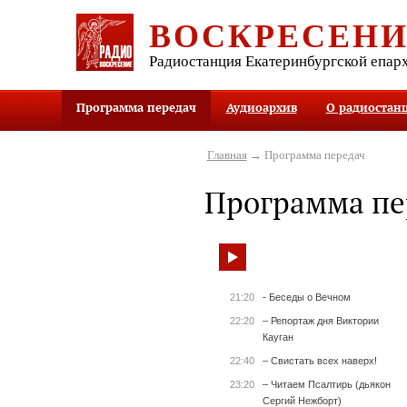
ВОСКРЕСЕН
Радиостанция Екатеринбургской епар
Программа передач
Аудиоархив
О радиостан
Главная
→ Программа передач
Программа пе
21:20
- Беседы о Вечном
22:20
– Репортаж дня Виктории
Кауган
22:40
– Свистать всех наверх!
23:20
– Читаем Псалтирь (дьякон
Сергий Нежборт)