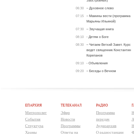
Заостровных)
06:30
– Духовное слово
07:15
– Мамины вести (программа
Марьяны Ильиной)
07:30
– Звучащая книга
08:10
- Детям о Боге
08:30
– Читаем Ветхий Завет. Курс
ведет священник Константин
Корепанов
09:10
- Объявления
09:20
– Беседы о Вечном
ЕПАРХИЯ
ТЕЛЕКАНАЛ
РАДИО
Г
Митрополит
Эфир
Программа
Н
События
Новости
передач
А
Структура
Программы
Аудиоархив
Н
Храмы
Ответы на
О радиостанции
Ф