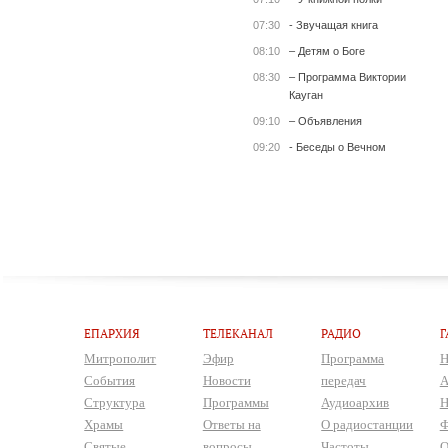
07:30
- Звучащая книга
08:10
– Детям о Боге
08:30
– Программа Виктории
Кауган
09:10
– Объявления
09:20
- Беседы о Вечном
ЕПАРХИЯ
ТЕЛЕКАНАЛ
РАДИО
Г
Митрополит
Эфир
Программа
Н
События
Новости
передач
А
Структура
Программы
Аудиоархив
Н
Храмы
Ответы на
О радиостанции
Ф
Святые
вопросы
Частоты
О