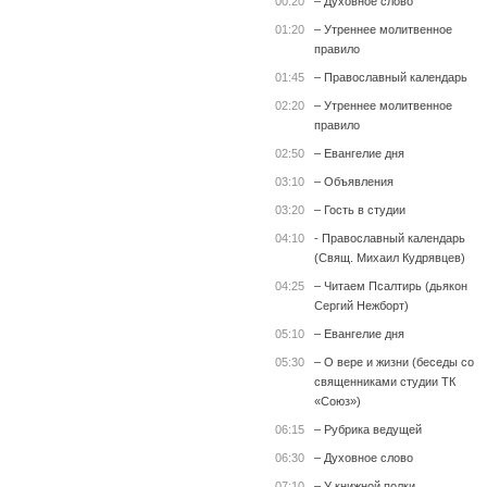
00:20
– Духовное слово
01:20
– Утреннее молитвенное
правило
01:45
– Православный календарь
02:20
– Утреннее молитвенное
правило
02:50
– Евангелие дня
03:10
– Объявления
03:20
– Гость в студии
04:10
- Православный календарь
(Свящ. Михаил Кудрявцев)
04:25
– Читаем Псалтирь (дьякон
Сергий Нежборт)
05:10
– Евангелие дня
05:30
– О вере и жизни (беседы со
священниками студии ТК
«Союз»)
06:15
– Рубрика ведущей
06:30
– Духовное слово
07:10
– У книжной полки