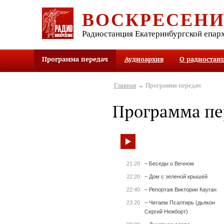
ВОСКРЕСЕН
Радиостанция Екатеринбургской епар
Программа передач
Аудиоархив
О радиостан
Главная
→ Программа передач
Программа пе
21:20
– Беседы о Вечном
22:20
– Дом с зеленой крышей
22:40
– Репортаж Виктории Кауган
23:20
– Читаем Псалтирь (дьякон
Сергий Нежборт)