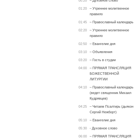
00:20
– Духовное слово
01:20
– Утреннее молитвенное
правило
01:45
– Православный календарь
02:20
– Утреннее молитвенное
правило
02:50
– Евангелие дня
03:10
– Объявления
03:20
– Гость в студии
04:00
– ПРЯМАЯ ТРАНСЛЯЦИЯ
БОЖЕСТВЕННОЙ
ЛИТУРГИИ
04:10
– Православный календарь
(ведет священник Михаил
Кудрявцев)
04:25
– Читаем Псалтирь (дьякон
Сергий Нежборт)
05:10
– Евангелие дня
05:30
- Духовное слово
06:00
– ПРЯМАЯ ТРАНСЛЯЦИЯ