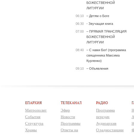
БОЖЕСТВЕННОЙ
ЛИТУРГИИ
06:10
– Детям о Боге
06:30
- Звучащая книга
07:00
– ПРЯМАЯ ТРАНСЛЯЦИЯ
БОЖЕСТВЕННОЙ
ЛИТУРГИИ
08:40
– С нами Бог! (программа
священника Максима
Курленко)
09:10
– Объявления
ЕПАРХИЯ
ТЕЛЕКАНАЛ
РАДИО
Г
Митрополит
Эфир
Программа
Н
События
Новости
передач
А
Структура
Программы
Аудиоархив
Н
Храмы
Ответы на
О радиостанции
Ф