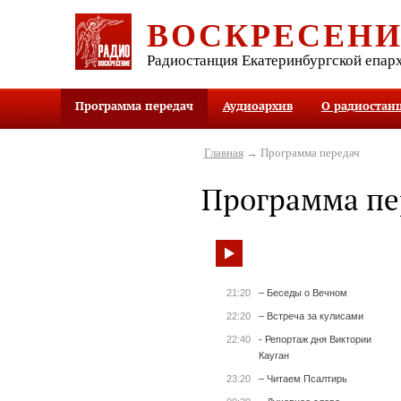
ВОСКРЕСЕН
Радиостанция Екатеринбургской епар
Программа передач
Аудиоархив
О радиостан
Главная
→ Программа передач
Программа пе
21:20
– Беседы о Вечном
22:20
– Встреча за кулисами
22:40
- Репортаж дня Виктории
Кауган
23:20
– Читаем Псалтирь