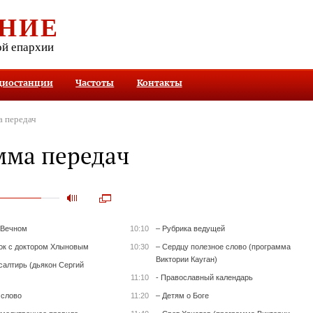
НИЕ
ой епархии
диостанции
Частоты
Контакты
 передач
мма передач
 Вечном
10:10
– Рубрика ведущей
ок с доктором Хлыновым
10:30
– Сердцу полезное слово (программа
Виктории Кауган)
салтирь (дьякон Сергий
11:10
- Православный календарь
 слово
11:20
– Детям о Боге