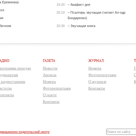
а Еремеева)
19:20
– Акафист дня
оге
20:10
– Псалтирь звучащая (читает Ал-ндр
ия
Бондаренко)
 Вечном
20:30
– Звучащая книга
АДИО
ГАЗЕТА
ЖУРНАЛ
рограмма передач
Новости
Номера
П
удиоархив
Анонсы
Фоторепортажи
О
 радиостанции
Номера
О журнале
К
астоты
Фоторепортажи
Контакты
онтакты
О газете
Контакты
рмационно-издательский центр