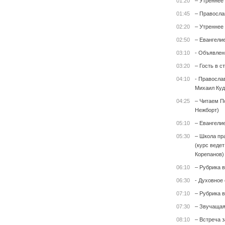
01:20
– Утреннее
01:45
– Правосла
02:20
– Утреннее
02:50
– Евангели
03:10
- Объявлен
03:20
– Гость в с
04:10
- Правосла
Михаил Куд
04:25
– Читаем П
Нежборт)
05:10
– Евангели
05:30
– Школа пр
(курс веде
Корепанов)
06:10
– Рубрика 
06:30
- Духовное
07:10
– Рубрика 
07:30
– Звучащая
08:10
– Встреча 