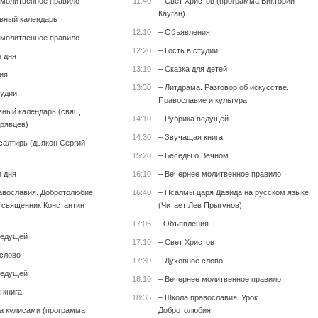
 молитвенное правило
11:40
– Свет Христов (программа Виктории
Кауган)
вный календарь
12:10
– Объявления
 молитвенное правило
12:20
– Гость в студии
е дня
13:10
– Сказка для детей
ия
13:30
– Литдрама. Разговор об искусстве.
тудии
Православие и культура
вный календарь (свящ.
14:10
– Рубрика ведущей
рявцев)
14:30
– Звучащая книга
салтирь (дьякон Сергий
15:20
– Беседы о Вечном
е дня
16:10
– Вечернее молитвенное правило
авославия. Добротолюбие
16:40
– Псалмы царя Давида на русском языке
т священник Константин
(Читает Лев Прыгунов)
17:05
- Объявления
ведущей
17:10
– Свет Христов
 слово
17:30
– Духовное слово
ведущей
18:10
– Вечернее молитвенное правило
 книга
18:35
– Школа православия. Урок
за кулисами (программа
Добротолюбия