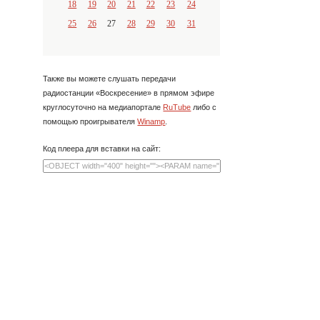
18
19
20
21
22
23
24
25
26
27
28
29
30
31
Также вы можете слушать передачи
радиостанции «Воскресение» в прямом эфире
круглосуточно на медиапортале
RuTube
либо с
помощью проигрывателя
Winamp
.
Код плеера для вставки на сайт: