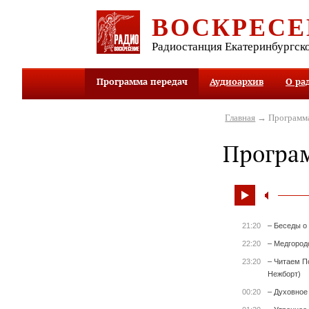
ВОСКРЕСЕ
Радиостанция Екатеринбургск
Программа передач
Аудиоархив
О ра
Главная
→ Программа
Програ
21:20
– Беседы о
22:20
– Медгород
23:20
– Читаем П
Нежборт)
00:20
– Духовное