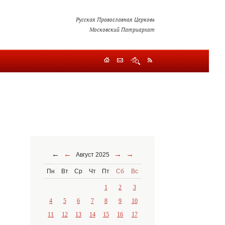
Русская Православная Церковь
Московский Патриархат
←
←
→
→
Август 2025
Пн
Вт
Ср
Чт
Пт
Сб
Вс
1
2
3
4
5
6
7
8
9
10
11
12
13
14
15
16
17