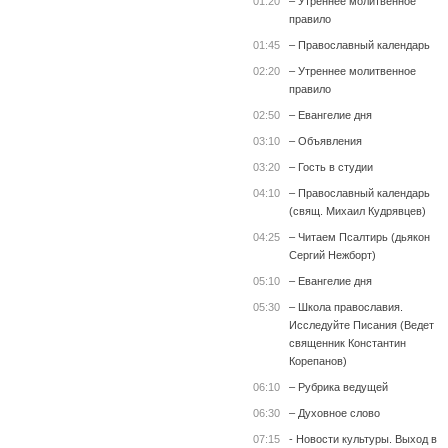
01:20
– Утреннее молитвенное
правило
01:45
– Православный календарь
02:20
– Утреннее молитвенное
правило
02:50
– Евангелие дня
03:10
– Объявления
03:20
– Гость в студии
04:10
– Православный календарь
(свящ. Михаил Кудрявцев)
04:25
– Читаем Псалтирь (дьякон
Сергий Нежборт)
05:10
– Евангелие дня
05:30
– Школа православия.
Исследуйте Писания (Ведет
священник Константин
Корепанов)
06:10
– Рубрика ведущей
06:30
– Духовное слово
07:15
- Новости культуры. Выход в