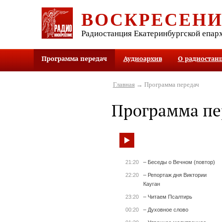
ВОСКРЕСЕН
Радиостанция Екатеринбургской епар
Программа передач
Аудиоархив
О радиостан
Главная
→ Программа передач
Программа пе
21:20
– Беседы о Вечном (повтор)
22:20
– Репортаж дня Виктории
Кауган
23:20
– Читаем Псалтирь
00:20
– Духовное слово