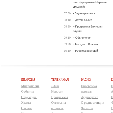
свет (программа Марьяны
Ильиной)
07:30
- Звучащая книга
08:10
– Детям о Боге
08:30
– Программа Виктории
Кауган
09:10
– Объявления
09:20
– Беседы о Вечном
10:10
– Рубрика ведущей
ЕПАРХИЯ
ТЕЛЕКАНАЛ
РАДИО
Г
Митрополит
Эфир
Программа
Н
События
Новости
передач
А
Структура
Программы
Аудиоархив
Н
Храмы
Ответы на
О радиостанции
Ф
Святые
вопросы
Частоты
О