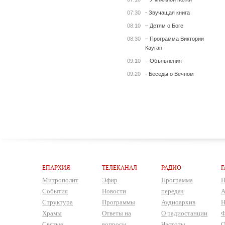
07:30
- Звучащая книга
08:10
– Детям о Боге
08:30
– Программа Виктории
Кауган
09:10
– Объявления
09:20
- Беседы о Вечном
ЕПАРХИЯ
ТЕЛЕКАНАЛ
РАДИО
Г
Митрополит
Эфир
Программа
Н
События
Новости
передач
А
Структура
Программы
Аудиоархив
Н
Храмы
Ответы на
О радиостанции
Ф
Святые
вопросы
Частоты
О