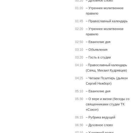
00:20
– Духовное слово
01:20
– Утреннее молитвенное
правило
01:45
– Православный календарь
02:20
– Утреннее молитвенное
правило
02:50
– Евангелие дня
03:10
– Объявления
03:20
– Гость в студии
04:10
- Православный календарь
(Свящ. Михаил Кудрявцев)
04:25
– Читаем Псалтирь (дьякон
Сергий Нежборт)
05:10
– Евангелие дня
05:30
– О вере и жизни (беседы со
священниками студии ТК
«Союз»)
06:15
– Рубрика ведущей
06:30
– Духовное слово
07:10
– У книжной полки