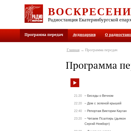
ВОСКРЕСЕН
Радиостанция Екатеринбургской епар
Программа передач
Аудиоархив
О радиостан
Главная
→ Программа передач
Программа пе
21:20
– Беседы о Вечном
22:20
– Дом с зеленой крышей
22:40
– Репортаж Виктории Кауган
23:20
– Читаем Псалтирь (дьякон
Сергий Нежборт)