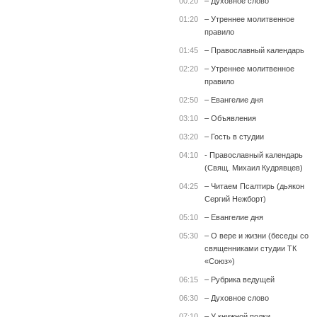
00:20
– Духовное слово
01:20
– Утреннее молитвенное
правило
01:45
– Православный календарь
02:20
– Утреннее молитвенное
правило
02:50
– Евангелие дня
03:10
– Объявления
03:20
– Гость в студии
04:10
- Православный календарь
(Свящ. Михаил Кудрявцев)
04:25
– Читаем Псалтирь (дьякон
Сергий Нежборт)
05:10
– Евангелие дня
05:30
– О вере и жизни (беседы со
священниками студии ТК
«Союз»)
06:15
– Рубрика ведущей
06:30
– Духовное слово
07:10
– У книжной полки