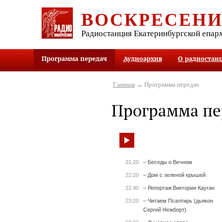
ВОСКРЕСЕН
Радиостанция Екатеринбургской епар
Программа передач
Аудиоархив
О радиостан
Главная
→ Программа передач
Программа пе
21:20
– Беседы о Вечном
22:20
– Дом с зеленой крышей
22:40
– Репортаж Виктории Кауган
23:20
– Читаем Псалтирь (дьякон
Сергий Нежборт)