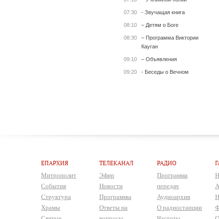
07:30
- Звучащая книга
08:10
– Детям о Боге
08:30
– Программа Виктории
Кауган
09:10
– Объявления
09:20
- Беседы о Вечном
ЕПАРХИЯ
ТЕЛЕКАНАЛ
РАДИО
Г
Митрополит
Эфир
Программа
Н
События
Новости
передач
А
Структура
Программы
Аудиоархив
Н
Храмы
Ответы на
О радиостанции
Ф
Святые
вопросы
Частоты
О