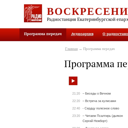
ВОСКРЕСЕН
Радиостанция Екатеринбургской епар
Программа передач
Аудиоархив
О радиостан
Главная
→ Программа передач
Программа пе
21:20
– Беседы о Вечном
22:20
– Встреча за кулисами
22:40
- Сердцу полезное слово
23:20
– Читаем Псалтирь (дьякон
Сергий Нежборт)