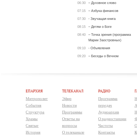
06:30
– Духовное слово
07:15
– Азбука финансов
07:30
- Звучащая книга
08:15
– Детям о Боге
08:40
– Точка зрения (программа
Марии Заостровных)
09:10
- Объявления
09:20
– Беседы о Вечном
ЕПАРХИЯ
ТЕЛЕКАНАЛ
РАДИО
Г
Митрополит
Эфир
Программа
Н
События
Новости
передач
А
Структура
Программы
Аудиоархив
Н
Храмы
Ответы на
О радиостанции
Ф
Святые
вопросы
Частоты
О
История
О телеканале
Контакты
К