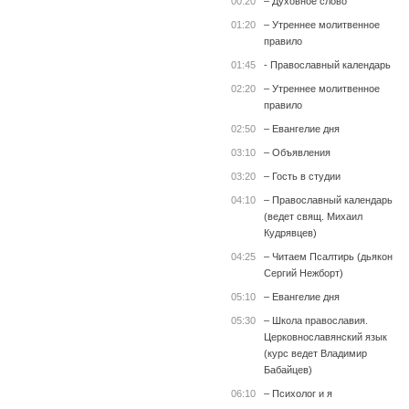
00:20
– Духовное слово
01:20
– Утреннее молитвенное
правило
01:45
- Православный календарь
02:20
– Утреннее молитвенное
правило
02:50
– Евангелие дня
03:10
– Объявления
03:20
– Гость в студии
04:10
– Православный календарь
(ведет свящ. Михаил
Кудрявцев)
04:25
– Читаем Псалтирь (дьякон
Сергий Нежборт)
05:10
– Евангелие дня
05:30
– Школа православия.
Церковнославянский язык
(курс ведет Владимир
Бабайцев)
06:10
– Психолог и я