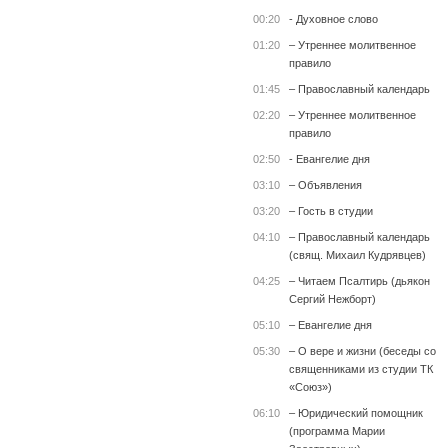
00:20
- Духовное слово
01:20
– Утреннее молитвенное
правило
01:45
– Православный календарь
02:20
– Утреннее молитвенное
правило
02:50
- Евангелие дня
03:10
– Объявления
03:20
– Гость в студии
04:10
– Православный календарь
(свящ. Михаил Кудрявцев)
04:25
– Читаем Псалтирь (дьякон
Сергий Нежборт)
05:10
– Евангелие дня
05:30
– О вере и жизни (беседы со
священниками из студии ТК
«Союз»)
06:10
– Юридический помощник
(программа Марии