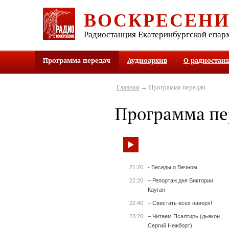
ВОСКРЕСЕН
Радиостанция Екатеринбургской епар
Программа передач
Аудиоархив
О радиостан
Главная
→ Программа передач
Программа пе
21:20
- Беседы о Вечном
22:20
– Репортаж дня Виктории
Кауган
22:40
– Свистать всех наверх!
23:20
– Читаем Псалтирь (дьякон
Сергий Нежборт)