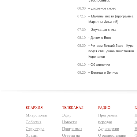
Заостровных)
06:30
– Духовное слово
07:15
– Мамины вести (программа
Марьяны Ильиной)
07:30
– Звучащая книга
08:10
- Детям о Боге
08:30
– Читаем Ветхий Завет. Курс
ведет священник Константин
Корепанов
09:10
- Объявления
09:20
– Беседы о Вечном
ЕПАРХИЯ
ТЕЛЕКАНАЛ
РАДИО
Г
Митрополит
Эфир
Программа
Н
События
Новости
передач
А
Структура
Программы
Аудиоархив
Н
Храмы
Ответы на
О радиостанции
Ф