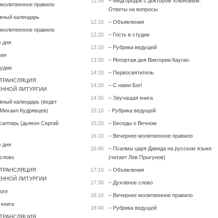
11:05
– Медгородок с доктором Хлыновым.
 молитвенное правило
Ответы на вопросы
вный календарь
12:10
– Объявления
 молитвенное правило
12:20
– Гость в студии
е дня
13:10
– Рубрика ведущей
ния
13:30
– Репортаж дня Виктории Кауган.
тудии
14:10
– Первосвятитель
 ТРАНСЛЯЦИЯ
14:20
– С нами Бог!
ННОЙ ЛИТУРГИИ
14:30
– Звучащая книга
вный календарь (ведет
Михаил Кудрявцев)
15:10
- Рубрика ведущей
салтирь (дьякон Сергий
15:20
– Беседы о Вечном
16:10
– Вечернее молитвенное правило
е дня
16:40
– Псалмы царя Давида на русском языке
 слово
(читает Лев Прыгунов)
 ТРАНСЛЯЦИЯ
17:10
– Объявления
ННОЙ ЛИТУРГИИ
17:30
– Духовное слово
оге
18:10
– Вечернее молитвенное правило
 книга
18:40
– Рубрика ведущей
 ТРАНСЛЯЦИЯ