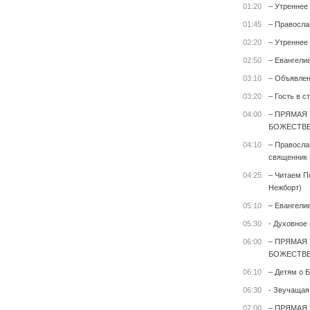
01:20
– Утреннее
01:45
– Правосла
02:20
– Утреннее
02:50
– Евангели
03:10
– Объявле
03:20
– Гость в с
04:00
– ПРЯМАЯ
БОЖЕСТВЕ
04:10
– Правосла
священник 
04:25
– Читаем П
Нежборт)
05:10
– Евангели
05:30
- Духовное
06:00
– ПРЯМАЯ
БОЖЕСТВЕ
06:10
– Детям о Б
06:30
- Звучащая
07:00
– ПРЯМАЯ