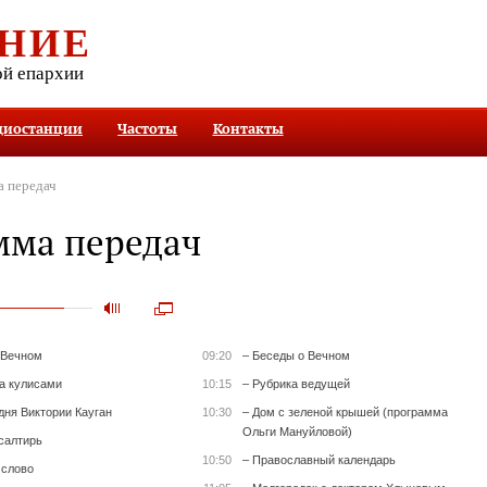
НИЕ
ой епархии
диостанции
Частоты
Контакты
 передач
мма передач
 Вечном
09:20
– Беседы о Вечном
за кулисами
10:15
– Рубрика ведущей
дня Виктории Кауган
10:30
– Дом с зеленой крышей (программа
Ольги Мануйловой)
салтирь
10:50
– Православный календарь
 слово