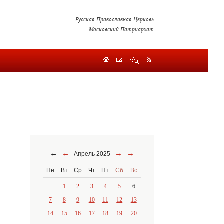
Русская Православная Церковь
Московский Патриархат
←
←
→
→
Апрель 2025
Пн
Вт
Ср
Чт
Пт
Сб
Вс
1
2
3
4
5
6
7
8
9
10
11
12
13
14
15
16
17
18
19
20