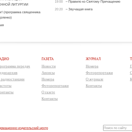
19:00
– Правило ко Святому Причащению
ННОЙ ЛИТУРГИИ
20:20
– Звучащая книга
ог! (программа священника
рленко)
ния
АДИО
ГАЗЕТА
ЖУРНАЛ
рограмма передач
Новости
Номера
П
удиоархив
Анонсы
Фоторепортажи
О
 радиостанции
Номера
О журнале
К
астоты
Фоторепортажи
Контакты
онтакты
О газете
Контакты
рмационно-издательский центр