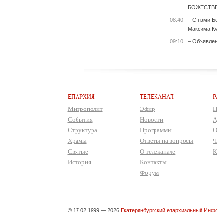
БОЖЕСТВЕ
08:40
– С нами Б
Максима Ку
09:10
– Объявле
ЕПАРХИЯ
ТЕЛЕКАНАЛ
Р
Митрополит
Эфир
П
События
Новости
А
Структура
Программы
О
Храмы
Ответы на вопросы
Ч
Святые
О телеканале
К
История
Контакты
Форум
© 17.02.1999 — 2026
Екатеринбургский епархиальный Инфо