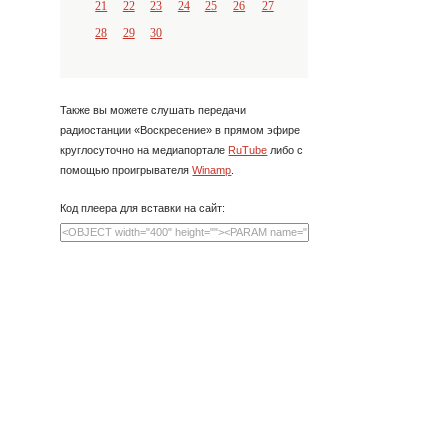
21
22
23
24
25
26
27
28
29
30
Также вы можете слушать передачи
радиостанции «Воскресение» в прямом эфире
круглосуточно на медиапортале
RuTube
либо с
помощью проигрывателя
Winamp
.
Код плеера для вставки на сайт: