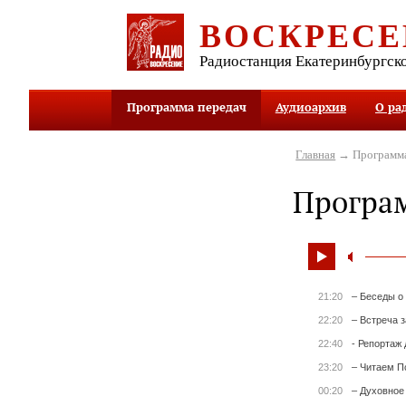
ВОСКРЕСЕ
Радиостанция Екатеринбургск
Программа передач
Аудиоархив
О ра
Главная
→ Программа
Програ
21:20
– Беседы о
22:20
– Встреча 
22:40
- Репортаж 
23:20
– Читаем П
00:20
– Духовное