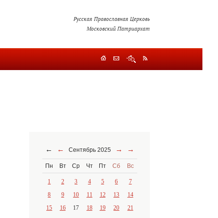
Русская Православная Церковь
Московский Патриархат
←
←
→
→
Сентябрь 2025
Пн
Вт
Ср
Чт
Пт
Сб
Вс
1
2
3
4
5
6
7
8
9
10
11
12
13
14
15
16
17
18
19
20
21