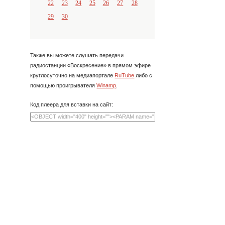
22
23
24
25
26
27
28
29
30
Также вы можете слушать передачи
радиостанции «Воскресение» в прямом эфире
круглосуточно на медиапортале
RuTube
либо с
помощью проигрывателя
Winamp
.
Код плеера для вставки на сайт: