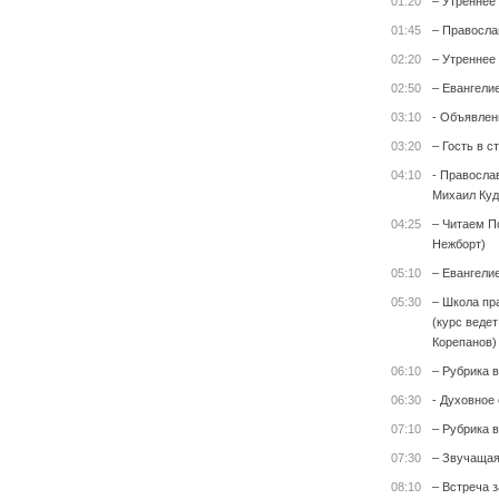
01:20
– Утреннее
01:45
– Правосла
02:20
– Утреннее
02:50
– Евангели
03:10
- Объявлен
03:20
– Гость в с
04:10
- Правосла
Михаил Куд
04:25
– Читаем П
Нежборт)
05:10
– Евангели
05:30
– Школа пр
(курс веде
Корепанов)
06:10
– Рубрика 
06:30
- Духовное
07:10
– Рубрика 
07:30
– Звучащая
08:10
– Встреча 