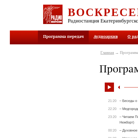
ВОСКРЕСЕ
Радиостанция Екатеринбургск
Программа передач
Аудиоархив
О ра
Главная
→ Программа
Програ
21:20
– Беседы о
22:20
– Медгород
23:20
– Читаем П
Нежборт)
00:20
– Духовное