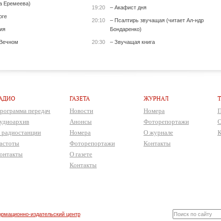
а Еремеева)
19:20
– Акафист дня
оге
20:10
– Псалтирь звучащая (читает Ал-ндр
ия
Бондаренко)
 Вечном
20:30
– Звучащая книга
АДИО
ГАЗЕТА
ЖУРНАЛ
рограмма передач
Новости
Номера
П
удиоархив
Анонсы
Фоторепортажи
О
 радиостанции
Номера
О журнале
К
астоты
Фоторепортажи
Контакты
онтакты
О газете
Контакты
рмационно-издательский центр