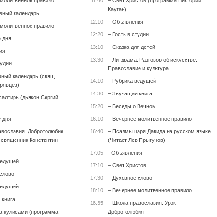
 молитвенное правило
11:40
– Свет Христов (программа Виктории
Кауган)
вный календарь
12:10
– Объявления
 молитвенное правило
12:20
– Гость в студии
е дня
13:10
– Сказка для детей
ия
13:30
– Литдрама. Разговор об искусстве.
тудии
Православие и культура
вный календарь (свящ.
14:10
– Рубрика ведущей
рявцев)
14:30
– Звучащая книга
салтирь (дьякон Сергий
15:20
– Беседы о Вечном
е дня
16:10
– Вечернее молитвенное правило
авославия. Добротолюбие
16:40
– Псалмы царя Давида на русском языке
т священник Константин
(Читает Лев Прыгунов)
17:05
- Объявления
ведущей
17:10
– Свет Христов
 слово
17:30
– Духовное слово
ведущей
18:10
– Вечернее молитвенное правило
 книга
18:35
– Школа православия. Урок
за кулисами (программа
Добротолюбия