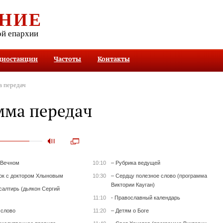
НИЕ
ой епархии
диостанции
Частоты
Контакты
 передач
мма передач
 Вечном
10:10
– Рубрика ведущей
ок с доктором Хлыновым
10:30
– Сердцу полезное слово (программа
Виктории Кауган)
салтирь (дьякон Сергий
11:10
- Православный календарь
 слово
11:20
– Детям о Боге