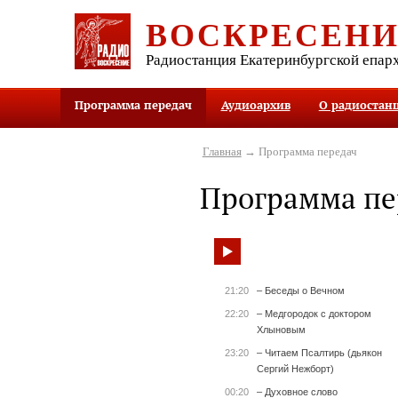
ВОСКРЕСЕН
Радиостанция Екатеринбургской епар
Программа передач
Аудиоархив
О радиостан
Главная
→ Программа передач
Программа пе
21:20
– Беседы о Вечном
22:20
– Медгородок с доктором
Хлыновым
23:20
– Читаем Псалтирь (дьякон
Сергий Нежборт)
00:20
– Духовное слово