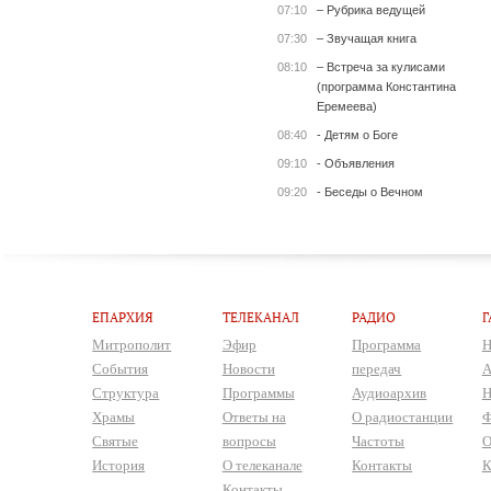
07:10
– Рубрика ведущей
07:30
– Звучащая книга
08:10
– Встреча за кулисами
(программа Константина
Еремеева)
08:40
- Детям о Боге
09:10
- Объявления
09:20
- Беседы о Вечном
ЕПАРХИЯ
ТЕЛЕКАНАЛ
РАДИО
Г
Митрополит
Эфир
Программа
Н
События
Новости
передач
А
Структура
Программы
Аудиоархив
Н
Храмы
Ответы на
О радиостанции
Ф
Святые
вопросы
Частоты
О
История
О телеканале
Контакты
К
Контакты