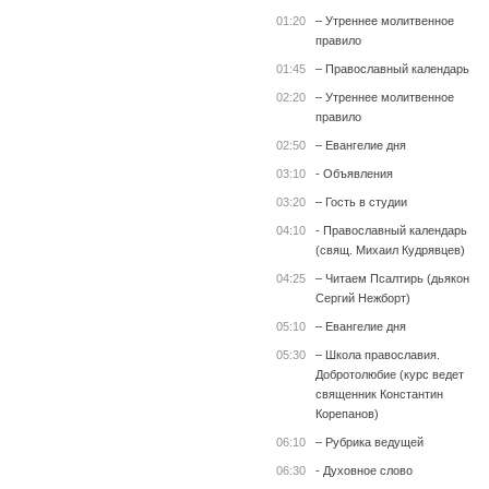
01:20
– Утреннее молитвенное
правило
01:45
– Православный календарь
02:20
– Утреннее молитвенное
правило
02:50
– Евангелие дня
03:10
- Объявления
03:20
– Гость в студии
04:10
- Православный календарь
(свящ. Михаил Кудрявцев)
04:25
– Читаем Псалтирь (дьякон
Сергий Нежборт)
05:10
– Евангелие дня
05:30
– Школа православия.
Добротолюбие (курс ведет
священник Константин
Корепанов)
06:10
– Рубрика ведущей
06:30
- Духовное слово