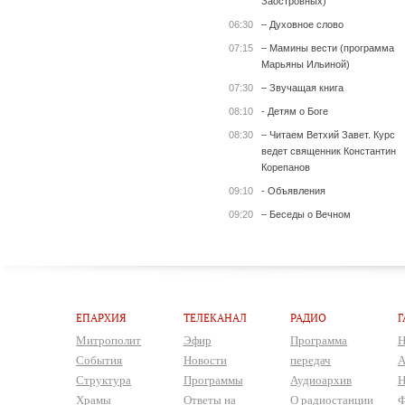
Заостровных)
06:30
– Духовное слово
07:15
– Мамины вести (программа
Марьяны Ильиной)
07:30
– Звучащая книга
08:10
- Детям о Боге
08:30
– Читаем Ветхий Завет. Курс
ведет священник Константин
Корепанов
09:10
- Объявления
09:20
– Беседы о Вечном
ЕПАРХИЯ
ТЕЛЕКАНАЛ
РАДИО
Г
Митрополит
Эфир
Программа
Н
События
Новости
передач
А
Структура
Программы
Аудиоархив
Н
Храмы
Ответы на
О радиостанции
Ф