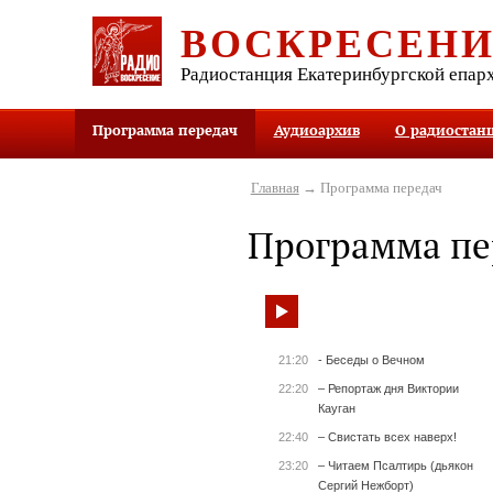
ВОСКРЕСЕН
Радиостанция Екатеринбургской епар
Программа передач
Аудиоархив
О радиостан
Главная
→ Программа передач
Программа пе
21:20
- Беседы о Вечном
22:20
– Репортаж дня Виктории
Кауган
22:40
– Свистать всех наверх!
23:20
– Читаем Псалтирь (дьякон
Сергий Нежборт)