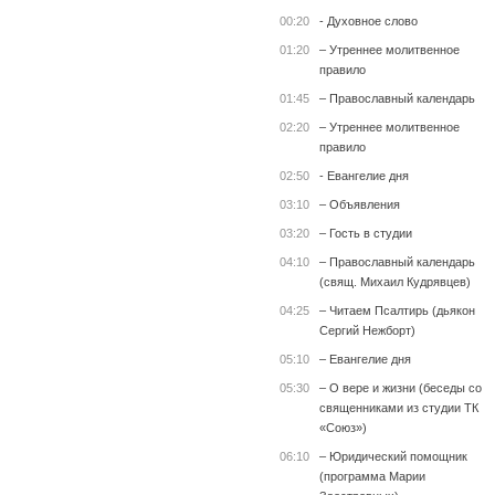
00:20
- Духовное слово
01:20
– Утреннее молитвенное
правило
01:45
– Православный календарь
02:20
– Утреннее молитвенное
правило
02:50
- Евангелие дня
03:10
– Объявления
03:20
– Гость в студии
04:10
– Православный календарь
(свящ. Михаил Кудрявцев)
04:25
– Читаем Псалтирь (дьякон
Сергий Нежборт)
05:10
– Евангелие дня
05:30
– О вере и жизни (беседы со
священниками из студии ТК
«Союз»)
06:10
– Юридический помощник
(программа Марии