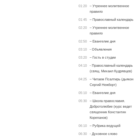
01:20
– Утреннее молитвенное
правило
01:45
– Православный календарь
02:20
– Утреннее молитвенное
правило
02:50
– Евангелие дня
03:10
- Объявления
03:20
– Гость в студии
04:10
- Православный календарь
(свящ. Михаил Кудрявцев)
04:25
– Читаем Псалтирь (дьякон
Сергий Нежборт)
05:10
– Евангелие дня
05:30
– Школа православия.
Добротолюбие (курс ведет
священник Константин
Корепанов)
06:10
– Рубрика ведущей
06:30
- Духовное слово