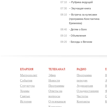
07:10
– Рубрика ведущей
07:30
– Звучащая книга
08:10
– Встреча за кулисами
(программа Константина
Еремеева)
08:40
- Детям о Боге
09:10
- Объявления
09:20
- Беседы о Вечном
ЕПАРХИЯ
ТЕЛЕКАНАЛ
РАДИО
Г
Митрополит
Эфир
Программа
Н
События
Новости
передач
А
Структура
Программы
Аудиоархив
Н
Храмы
Ответы на
О радиостанции
Ф
Святые
вопросы
Частоты
О
История
О телеканале
Контакты
К
Контакты