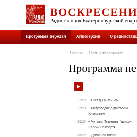
ВОСКРЕСЕН
Радиостанция Екатеринбургской епар
Программа передач
Аудиоархив
О радиостан
Главная
→ Программа передач
Программа пе
21:20
– Беседы о Вечном
22:20
– Медгородок с доктором
Хлыновым
23:20
– Читаем Псалтирь (дьякон
Сергий Нежборт)
00:20
– Духовное слово