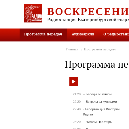
ВОСКРЕСЕН
Радиостанция Екатеринбургской епар
Программа передач
Аудиоархив
О радиостан
Главная
→ Программа передач
Программа пе
21:20
– Беседы о Вечном
22:20
– Встреча за кулисами
22:40
- Репортаж дня Виктории
Кауган
23:20
– Читаем Псалтирь