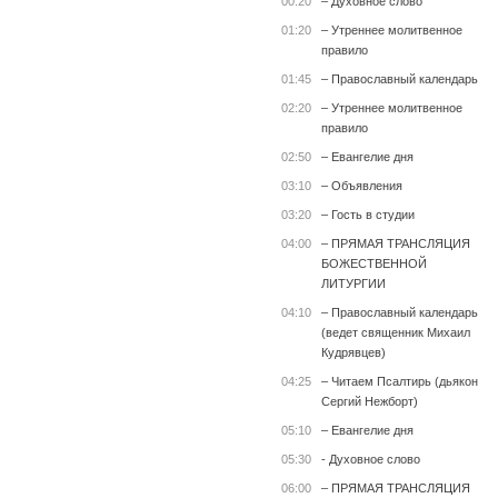
00:20
– Духовное слово
01:20
– Утреннее молитвенное
правило
01:45
– Православный календарь
02:20
– Утреннее молитвенное
правило
02:50
– Евангелие дня
03:10
– Объявления
03:20
– Гость в студии
04:00
– ПРЯМАЯ ТРАНСЛЯЦИЯ
БОЖЕСТВЕННОЙ
ЛИТУРГИИ
04:10
– Православный календарь
(ведет священник Михаил
Кудрявцев)
04:25
– Читаем Псалтирь (дьякон
Сергий Нежборт)
05:10
– Евангелие дня
05:30
- Духовное слово
06:00
– ПРЯМАЯ ТРАНСЛЯЦИЯ