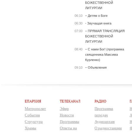
БОЖЕСТВЕННОЙ
ЛИТУРГИИ
06:10
– Детям о Боге
06:30
- Звучащая книга
07:00
– ПРЯМАЯ ТРАНСЛЯЦИЯ
БОЖЕСТВЕННОЙ
ЛИТУРГИИ
08:40
– С нами Бог! (программа
священника Максима
Курленко)
09:10
– Объявления
ЕПАРХИЯ
ТЕЛЕКАНАЛ
РАДИО
Г
Митрополит
Эфир
Программа
Н
События
Новости
передач
А
Структура
Программы
Аудиоархив
Н
Храмы
Ответы на
О радиостанции
Ф