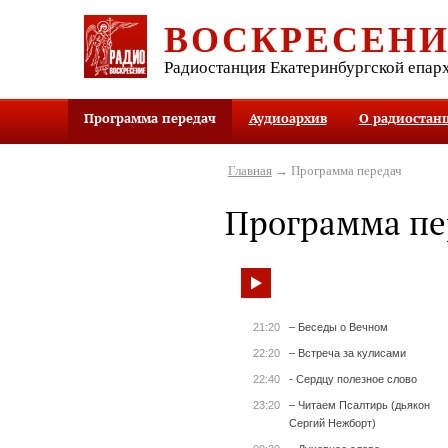
ВОСКРЕСЕН
Радиостанция Екатеринбургской епар
Программа передач
Аудиоархив
О радиостан
Главная
→ Программа передач
Программа пе
21:20
– Беседы о Вечном
22:20
– Встреча за кулисами
22:40
- Сердцу полезное слово
23:20
– Читаем Псалтирь (дьякон
Сергий Нежборт)