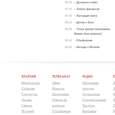
06:30
– Духовное слово
07:15
– Азбука финансов
07:30
- Звучащая книга
08:15
– Детям о Боге
08:40
– Точка зрения (программа
Марии Заостровных)
09:10
- Объявления
09:20
– Беседы о Вечном
ЕПАРХИЯ
ТЕЛЕКАНАЛ
РАДИО
Г
Митрополит
Эфир
Программа
Н
События
Новости
передач
А
Структура
Программы
Аудиоархив
Н
Храмы
Ответы на
О радиостанции
Ф
Святые
вопросы
Частоты
О
История
О телеканале
Контакты
К