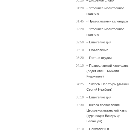
00:20
– Духовное слово
01:20
– Утреннее молитвенное
правило
01:45
- Православный календарь
02:20
– Утреннее молитвенное
правило
02:50
– Евангелие дня
03:10
– Объявления
03:20
– Гость в студии
04:10
– Православный календарь
(ведет свящ. Михаил
Кудрявцев)
04:25
– Читаем Псалтирь (дьякон
Сергий Нежборт)
05:10
– Евангелие дня
05:30
– Школа православия.
Церковнославянский язык
(курс ведет Владимир
Бабайцев)
06:10
– Психолог и я