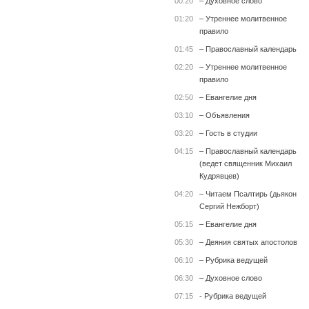
00:20
– Духовное слово
01:20
– Утреннее молитвенное
правило
01:45
– Православный календарь
02:20
– Утреннее молитвенное
правило
02:50
– Евангелие дня
03:10
– Объявления
03:20
– Гость в студии
04:15
– Православный календарь
(ведет священник Михаил
Кудрявцев)
04:20
– Читаем Псалтирь (дьякон
Сергий Нежборт)
05:15
– Евангелие дня
05:30
– Деяния святых апостолов
06:10
– Рубрика ведущей
06:30
– Духовное слово
07:15
- Рубрика ведущей