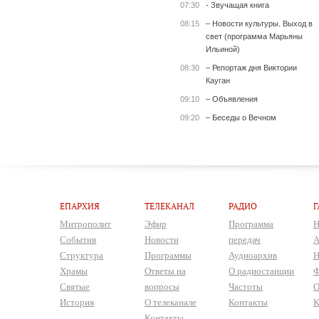
07:30
- Звучащая книга
08:15
– Новости культуры. Выход в
свет (программа Марьяны
Ильиной)
08:30
– Репортаж дня Виктории
Кауган
09:10
– Объявления
09:20
– Беседы о Вечном
ЕПАРХИЯ
ТЕЛЕКАНАЛ
РАДИО
Г
Митрополит
Эфир
Программа
Н
События
Новости
передач
А
Структура
Программы
Аудиоархив
Н
Храмы
Ответы на
О радиостанции
Ф
Святые
вопросы
Частоты
О
История
О телеканале
Контакты
К
Контакты