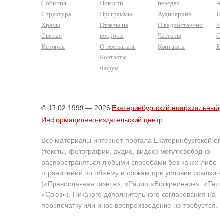
События
Новости
передач
А
Структура
Программы
Аудиоархив
Н
Храмы
Ответы на
О радиостанции
Ф
Святые
вопросы
Частоты
О
История
О телеканале
Контакты
К
Контакты
Форум
© 17.02.1999 — 2026
Екатеринбургский епархиальный
Информационно-издательский центр
Все материалы интернет-портала Екатеринбургской е
(тексты, фотографии, аудио, видео) могут свободно
распространяться любыми способами без каких-либо
ограничений по объёму и срокам при условии ссылки 
(«Православная газета», «Радио «Воскресение», «Те
«Союз»). Никакого дополнительного согласования на
перепечатку или иное воспроизведение не требуется.